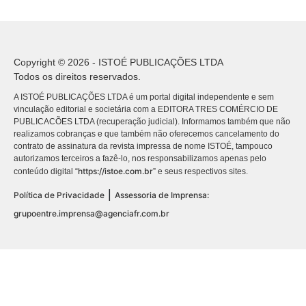
Copyright © 2026 - ISTOÉ PUBLICAÇÕES LTDA
Todos os direitos reservados.
A ISTOÉ PUBLICAÇÕES LTDA é um portal digital independente e sem
vinculação editorial e societária com a EDITORA TRES COMÉRCIO DE
PUBLICACÕES LTDA (recuperação judicial). Informamos também que não
realizamos cobranças e que também não oferecemos cancelamento do
contrato de assinatura da revista impressa de nome ISTOÉ, tampouco
autorizamos terceiros a fazê-lo, nos responsabilizamos apenas pelo
https://istoe.com.br
conteúdo digital “
” e seus respectivos sites.
|
Política de Privacidade
Assessoria de Imprensa:
grupoentre.imprensa@agenciafr.com.br