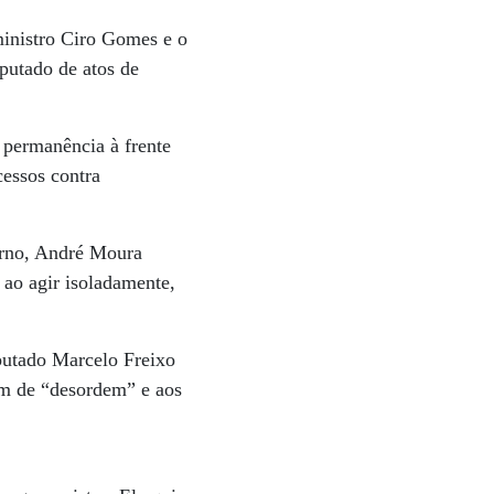
inistro Ciro Gomes e o
putado de atos de
 permanência à frente
cessos contra
verno, André Moura
 ao agir isoladamente,
eputado Marcelo Freixo
m de “desordem” e aos