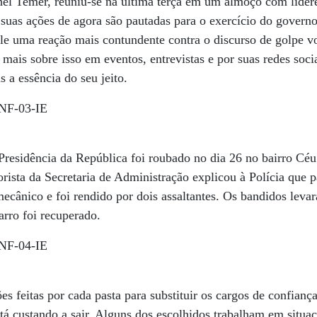
hel Temer, reuniu-se na última terça em um almoço com lídere
uas ações de agora são pautadas para o exercício do governo
le uma reação mais contundente contra o discurso de golpe v
mais sobre isso em eventos, entrevistas e por suas redes soc
 a essência do seu jeito.
Presidência da República foi roubado no dia 26 no bairro Cé
orista da Secretaria de Administração explicou à Polícia que p
cânico e foi rendido por dois assaltantes. Os bandidos leva
arro foi recuperado.
 feitas por cada pasta para substituir os cargos de confiança
tá custando a sair. Alguns dos escolhidos trabalham em situaç