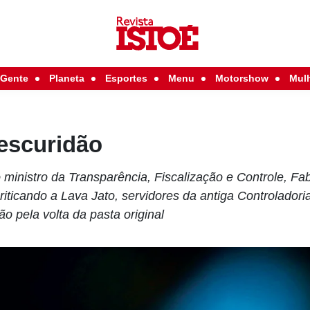
Gente
Planeta
Esportes
Menu
Motorshow
Mul
 escuridão
ministro da Transparência, Fiscalização e Controle, Fab
iticando a Lava Jato, servidores da antiga Controladori
 pela volta da pasta original