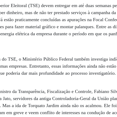
erior Eleitoral (TSE) devem entregar em até duas semanas per
ber dinheiro, mas de não ter prestado serviços à campanha da 
á estão praticamente concluídas as apurações na Focal Conf
s para fazer material gráfico e montar palanques. Entre as dil
nergia elétrica da empresa durante o período em que os panf
s do TSE, o Ministério Público Federal também investiga ind
smas empresas. Entretanto, essas informações ainda não estão
que poderia dar mais profundidade ao processo investigatório.
nistro da Transparência, Fiscalização e Controle, Fabiano Sil
va Jato, servidores da antiga Controladoria-Geral da União p
al. Mas a ida de Torquato Jardim ainda não os acalmou. Ele fo
alam em greve e veem conflito de interesses na condução de ac