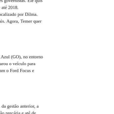
s governistas. Ele quis
 até 2018.
ocalizado por Dilma.
iais. Agora, Temer quer
u Azul (GO), no entorno
arou o veículo para
ram o Ford Focus e
 da gestão anterior, a
ão precária e até de