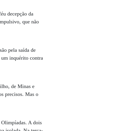
féu decepção da
impulsivo, que não
são pela saída de
 um inquérito contra
ilho, de Minas e
os precisos. Mas o
 Olimpíadas. A dois
ma isolada. Na terça-