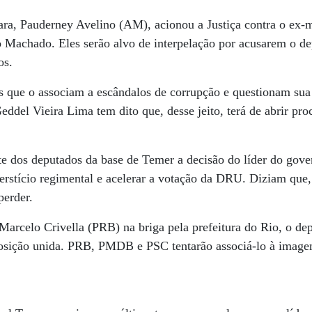
a, Pauderney Avelino (AM), acionou a Justiça contra o ex-m
o Machado. Eles serão alvo de interpelação por acusarem o de
os.
s que o associam a escândalos de corrupção e questionam sua
eddel Vieira Lima tem dito que, desse jeito, terá de abrir pro
rte dos deputados da base de Temer a decisão do líder do go
erstício regimental e acelerar a votação da DRU. Diziam que,
perder.
Marcelo Crivella (PRB) na briga pela prefeitura do Rio, o d
osição unida. PRB, PMDB e PSC tentarão associá-lo à image