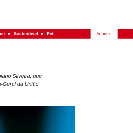
her
Sustentável
Pet
Anuncie
iano Silveira, que
a-Geral da União