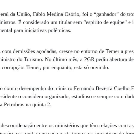
eral da União, Fábio Medina Osório, foi o “ganhador” do tro
nistros. É considerado um titular sem “espírito de equipe” e 
ental para iniciativas polêmicas.
s com demissões açodadas, cresce no entorno de Temer a pres
inistro do Turismo. No último mês, a PGR pediu abertura de
e corrupção. Temer, por enquanto, esta só ouvindo.
o com o desempenho do ministro Fernando Bezerra Coelho F
esidente o considera organizado, estudioso e sempre com dad
a Petrobras na quinta 2.
descoordenação entre os ministérios que têm relações com as
ração para evitar que cada pasta tome suas iniciativas de for