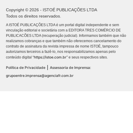
Copyright © 2026 - ISTOÉ PUBLICAÇÕES LTDA
Todos os direitos reservados.
A ISTOÉ PUBLICAÇÕES LTDA é um portal digital independente e sem
vinculação editorial e societária com a EDITORA TRES COMÉRCIO DE
PUBLICACÕES LTDA (recuperação judicial). Informamos também que não
realizamos cobranças e que também não oferecemos cancelamento do
contrato de assinatura da revista impressa de nome ISTOÉ, tampouco
autorizamos terceiros a fazê-lo, nos responsabilizamos apenas pelo
https://istoe.com.br
conteúdo digital “
” e seus respectivos sites.
|
Política de Privacidade
Assessoria de Imprensa:
grupoentre.imprensa@agenciafr.com.br