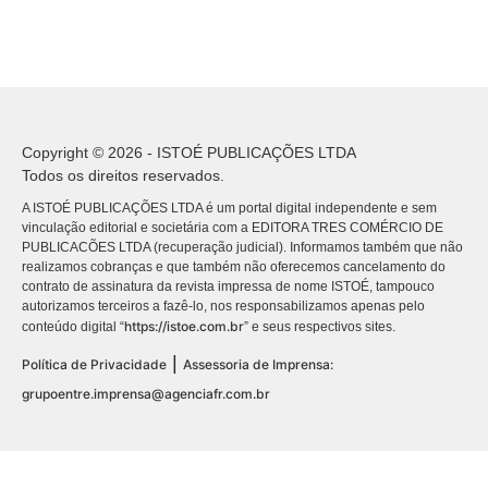
Copyright © 2026 - ISTOÉ PUBLICAÇÕES LTDA
Todos os direitos reservados.
A ISTOÉ PUBLICAÇÕES LTDA é um portal digital independente e sem
vinculação editorial e societária com a EDITORA TRES COMÉRCIO DE
PUBLICACÕES LTDA (recuperação judicial). Informamos também que não
realizamos cobranças e que também não oferecemos cancelamento do
contrato de assinatura da revista impressa de nome ISTOÉ, tampouco
autorizamos terceiros a fazê-lo, nos responsabilizamos apenas pelo
https://istoe.com.br
conteúdo digital “
” e seus respectivos sites.
|
Política de Privacidade
Assessoria de Imprensa:
grupoentre.imprensa@agenciafr.com.br