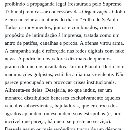
proibindo a propaganda legal (restaurada pelo Supremo
Tribunal), em cassar concessões das Organizações Globo
e em cancelar assinaturas do diário “Folha de S.Paulo”.
Todos os movimentos, juntos e combinados, com o
propósito de intimidação à imprensa, tratada como um
antro de patifes, canalhas e porcos. A ofensa virou arma.
A campanha suja é reforçada nas redes digitais com fake
news. A podridão dos valores diz mais de quem os
pratica do que dos insultados. Jair no Planalto flerta com
maquinações golpistas, está dia a dia mais evidente. Não
parece preocupado em provocar crises institucionais.
Alimenta-se delas. Desejaria, ao que induz, ser um
monarca distribuindo benesses exclusivamente àqueles
veículos subservientes, bajuladores, que em troca dos
agrados aplaudem ou escondem suas estripulias (e, por
incrível que pareça, há quem se preste ao serviço).
Desvela assim os mais recônditos traços de um déspota.