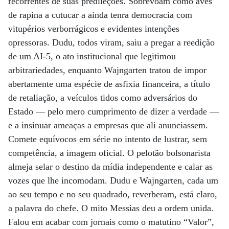
recorrentes de suas predileções. Sobrevoam como aves
de rapina a cutucar a ainda tenra democracia com
vitupérios verborrágicos e evidentes intenções
opressoras. Dudu, todos viram, saiu a pregar a reedição
de um AI-5, o ato institucional que legitimou
arbitrariedades, enquanto Wajngarten tratou de impor
abertamente uma espécie de asfixia financeira, a título
de retaliação, a veículos tidos como adversários do
Estado — pelo mero cumprimento de dizer a verdade —
e a insinuar ameaças a empresas que ali anunciassem.
Comete equívocos em série no intento de lustrar, sem
competência, a imagem oficial. O pelotão bolsonarista
almeja selar o destino da mídia independente e calar as
vozes que lhe incomodam. Dudu e Wajngarten, cada um
ao seu tempo e no seu quadrado, reverberam, está claro,
a palavra do chefe. O mito Messias deu a ordem unida.
Falou em acabar com jornais como o matutino “Valor”,