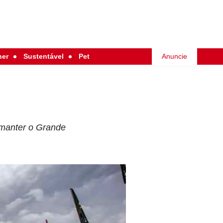
her
Sustentável
Pet
Anuncie
 manter o Grande