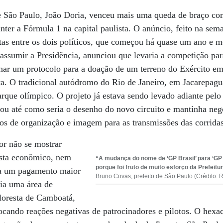
 São Paulo, João Doria, venceu mais uma queda de braço com
ter a Fórmula 1 na capital paulista. O anúncio, feito na sem
tas entre os dois políticos, que começou há quase um ano e m
assumir a Presidência, anunciou que levaria a competição par
inar um protocolo para a doação de um terreno do Exército e
sta. O tradicional autódromo do Rio de Janeiro, em Jacarepagu
rque olímpico. O projeto já estava sendo levado adiante pelo
jou até como seria o desenho do novo circuito e mantinha ne
tos de organização e imagem para as transmissões das corridas
por não se mostrar
ista econômico, nem
“A mudança do nome de ‘GP Brasil’ para ‘GP 
porque foi fruto de muito esforço da Prefeitu
ia um pagamento maior
Bruno Covas, prefeito de São Paulo (Crédito: 
ria uma área de
loresta de Camboatá,
ocando reações negativas de patrocinadores e pilotos. O hex