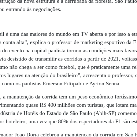
trução da nova estrutura e a derrubada da floresta. São Paul
bou entrando às negociações.
il é uma das maiores do mundo em TV aberta e por isso a eta
 conta alta”, explica o professor de marketing esportivo da
do evento na capital paulista tornou as condições mais favo
a desistido de transmitir as corridas a partir de 2021, voltas
mo não chega a ser como futebol, que é praticamente uma rel
os lugares na atenção do brasileiro”, acrescenta o professor, 
, como os paulistas Emerson Fittipaldi e Ayrton Senna.
, a manutenção da corrida tem um peso econômico fortíssimo.
imentando quase R$ 400 milhões com turistas, que lotam mai
indústria de Hotéis do Estado de São Paulo (Abih-SP) comemo
tor hoteleiro, uma vez que 80% dos espectadores da F1 são es
nador João Doria celebrou a manutenção da corrida em São Pa