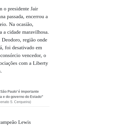
 o presidente Jair
ana passada, encerrou a
eio. Na ocasião,
a a cidade maravilhosa.
m Deodoro, região onde
á, foi desativado em
 consórcio vencedor, o
gociações com a Liberty
.
São Paulo’ é importante
ra e do
governo do Estado”
Renato S. Cerqueira)
acampeão Lewis