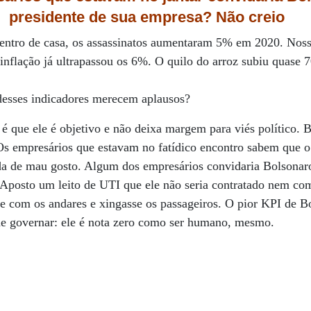
presidente de sua empresa? Não creio
tro de casa, os assassinatos aumentaram 5% em 2020. Noss
flação já ultrapassou os 6%. O quilo do arroz subiu quase 7
desses indicadores merecem aplausos?
 que ele é objetivo e não deixa margem para viés político. B
 Os empresários que estavam no fatídico encontro sabem que
da de mau gosto. Algum dos empresários convidaria Bolsonaro
Aposto um leito de UTI que ele não seria contratado nem com
se com os andares e xingasse os passageiros. O pior KPI de B
de governar: ele é nota zero como ser humano, mesmo.