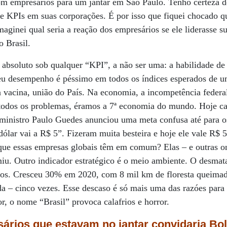
com empresários para um jantar em São Paulo. Tenho certeza 
de KPIs em suas corporações. É por isso que fiquei chocado 
Imaginei qual seria a reação dos empresários se ele liderasse 
 Brasil.
 absoluto sob qualquer “KPI”, a não ser uma: a habilidade de 
eu desempenho é péssimo em todos os índices esperados de u
a vacina, união do País. Na economia, a incompetência federal
odos os problemas, éramos a 7ª economia do mundo. Hoje ca
ministro Paulo Guedes anunciou uma meta confusa até para o
dólar vai a R$ 5”. Fizeram muita besteira e hoje ele vale R$ 
e essas empresas globais têm em comum? Elas – e outras on
iu. Outro indicador estratégico é o meio ambiente. O desma
nos. Cresceu 30% em 2020, com 8 mil km de floresta queimad
ída – cinco vezes. Esse descaso é só mais uma das razóes par
r, o nome “Brasil” provoca calafrios e horror.
rios que estavam no jantar convidaria Bol