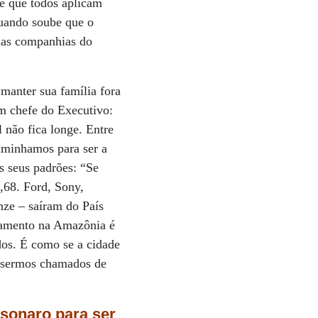
de que todos aplicam
quando soube que o
suas companhias do
manter sua família fora
m chefe do Executivo:
 não fica longe. Entre
minhamos para ser a
s seus padrões: “Se
5,68. Ford, Sony,
ze – saíram do País
tamento na Amazônia é
os. É como se a cidade
a sermos chamados de
sonaro para ser