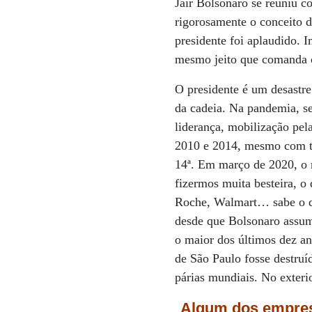
Jair Bolsonaro se reuniu 
rigorosamente o conceito 
presidente foi aplaudido. 
mesmo jeito que comanda o
O presidente é um desastre
da cadeia. Na pandemia, s
liderança, mobilização pel
2010 e 2014, mesmo com t
14ª. Em março de 2020, o 
fizermos muita besteira, o 
Roche, Walmart… sabe o qu
desde que Bolsonaro assum
o maior dos últimos dez a
de São Paulo fosse destru
párias mundiais. No exterio
Algum dos empresá