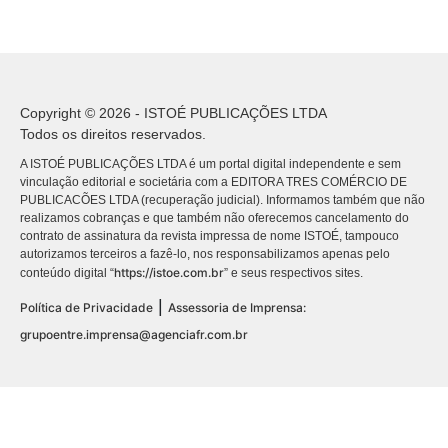
Copyright © 2026 - ISTOÉ PUBLICAÇÕES LTDA
Todos os direitos reservados.
A ISTOÉ PUBLICAÇÕES LTDA é um portal digital independente e sem
vinculação editorial e societária com a EDITORA TRES COMÉRCIO DE
PUBLICACÕES LTDA (recuperação judicial). Informamos também que não
realizamos cobranças e que também não oferecemos cancelamento do
contrato de assinatura da revista impressa de nome ISTOÉ, tampouco
autorizamos terceiros a fazê-lo, nos responsabilizamos apenas pelo
https://istoe.com.br
conteúdo digital “
” e seus respectivos sites.
|
Política de Privacidade
Assessoria de Imprensa:
grupoentre.imprensa@agenciafr.com.br