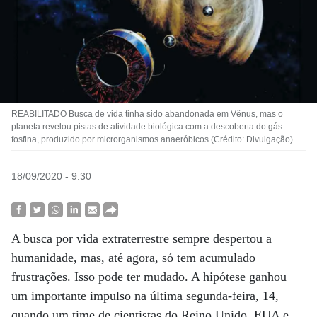
REABILITADO Busca de vida tinha sido abandonada em Vênus, mas o
planeta revelou pistas de atividade biológica com a descoberta do gás
fosfina, produzido por microrganismos anaeróbicos (Crédito: Divulgação)
18/09/2020 - 9:30
A busca por vida extraterrestre sempre despertou a
humanidade, mas, até agora, só tem acumulado
frustrações. Isso pode ter mudado. A hipótese ganhou
um importante impulso na última segunda-feira, 14,
quando um time de cientistas do Reino Unido, EUA e