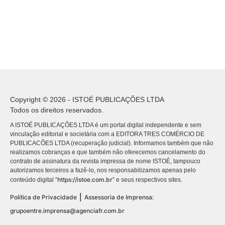
Copyright © 2026 - ISTOÉ PUBLICAÇÕES LTDA
Todos os direitos reservados.
A ISTOÉ PUBLICAÇÕES LTDA é um portal digital independente e sem
vinculação editorial e societária com a EDITORA TRES COMÉRCIO DE
PUBLICACÕES LTDA (recuperação judicial). Informamos também que não
realizamos cobranças e que também não oferecemos cancelamento do
contrato de assinatura da revista impressa de nome ISTOÉ, tampouco
autorizamos terceiros a fazê-lo, nos responsabilizamos apenas pelo
https://istoe.com.br
conteúdo digital “
” e seus respectivos sites.
|
Política de Privacidade
Assessoria de Imprensa:
grupoentre.imprensa@agenciafr.com.br