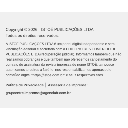
Copyright © 2026 - ISTOÉ PUBLICAÇÕES LTDA
Todos os direitos reservados.
A ISTOÉ PUBLICAÇÕES LTDA é um portal digital independente e sem
vinculação editorial e societária com a EDITORA TRES COMÉRCIO DE
PUBLICACÕES LTDA (recuperação judicial). Informamos também que não
realizamos cobranças e que também não oferecemos cancelamento do
contrato de assinatura da revista impressa de nome ISTOÉ, tampouco
autorizamos terceiros a fazê-lo, nos responsabilizamos apenas pelo
https://istoe.com.br
conteúdo digital “
” e seus respectivos sites.
|
Política de Privacidade
Assessoria de Imprensa:
grupoentre.imprensa@agenciafr.com.br