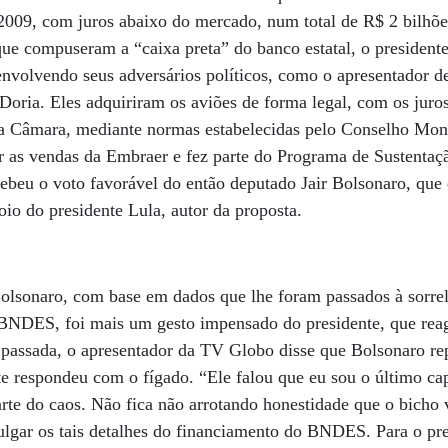
009, com juros abaixo do mercado, num total de R$ 2 bilhões
ue compuseram a “caixa preta” do banco estatal, o president
envolvendo seus adversários políticos, como o apresentador d
oria. Eles adquiriram os aviões de forma legal, com os juros 
a Câmara, mediante normas estabelecidas pelo Conselho Mon
ar as vendas da Embraer e fez parte do Programa de Sustentaç
cebeu o voto favorável do então deputado Jair Bolsonaro, que 
oio do presidente Lula, autor da proposta.
olsonaro, com base em dados que lhe foram passados à sorre
BNDES, foi mais um gesto impensado do presidente, que rea
assada, o apresentador da TV Globo disse que Bolsonaro rep
te respondeu com o fígado. “Ele falou que eu sou o último cap
arte do caos. Não fica não arrotando honestidade que o bicho v
ulgar os tais detalhes do financiamento do BNDES. Para o pr