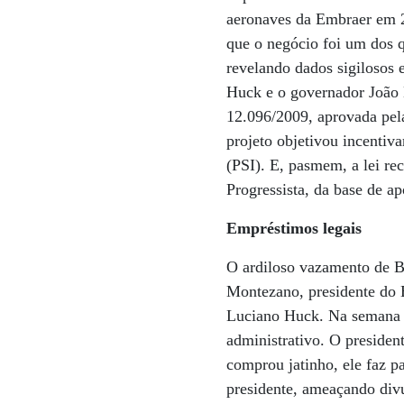
aeronaves da Embraer em 2
que o negócio foi um dos q
revelando dados sigilosos 
Huck e o governador João D
12.096/2009, aprovada pel
projeto objetivou incentiv
(PSI). E, pasmem, a lei re
Progressista, da base de ap
Empréstimos legais
O ardiloso vazamento de B
Montezano, presidente do 
Luciano Huck. Na semana p
administrativo. O presiden
comprou jatinho, ele faz p
presidente, ameaçando div