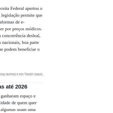
ceita Federal apertou o
 legislação permite que
taformas de e-
der por preços módicos.
a concorrência desleal,
 nacionais, boa parte
que podem beneficiar o
ng (acima) e em Tianjin (aqui),
as até 2026
s ganharam espaço e
ilidade de quem quer
ue algumas usam uma