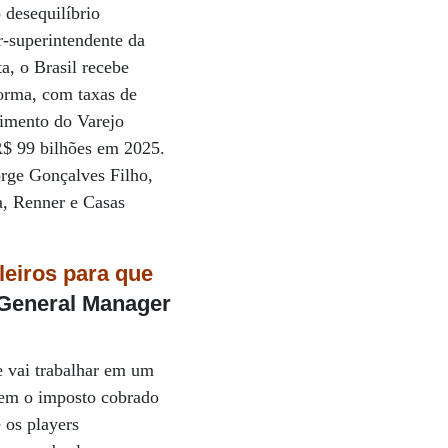
 desequilíbrio
r-superintendente da
a, o Brasil recebe
orma, com taxas de
vimento do Varejo
 R$ 99 bilhões em 2025.
rge Gonçalves Filho,
a, Renner e Casas
leiros para que
, General Manager
e vai trabalhar em um
orem o imposto cobrado
 os players