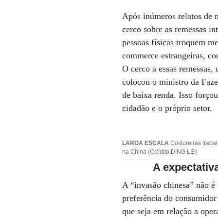
Após inúmeros relatos de m
cerco sobre as remessas in
pessoas físicas troquem me
commerce estrangeiras, com
O cerco a essas remessas, u
colocou o ministro da Faz
de baixa renda. Isso forço
cidadão e o próprio setor.
LARGA ESCALA
Costureiras traba
na China (Crédito:DING LEI)
A expectativ
A “invasão chinesa” não é 
preferência do consumidor
que seja em relação a oper