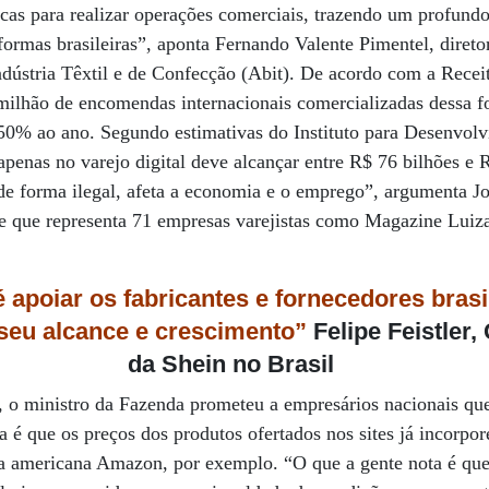
sicas para realizar operações comerciais, trazendo um profundo
formas brasileiras”, aponta Fernando Valente Pimentel, direto
ndústria Têxtil e de Confecção (Abit). De acordo com a Receit
milhão de encomendas internacionais comercializadas dessa f
150% ao ano. Segundo estimativas do Instituto para Desenvol
apenas no varejo digital deve alcançar entre R$ 76 bilhões e
e forma ilegal, afeta a economia e o emprego”, argumenta Jo
de que representa 71 empresas varejistas como Magazine Luiz
 apoiar os fabricantes e fornecedores brasi
eu alcance e crescimento”
Felipe Feistler
da Shein no Brasil
, o ministro da Fazenda prometeu a empresários nacionais qu
a é que os preços dos produtos ofertados nos sites já incorp
la americana Amazon, por exemplo. “O que a gente nota é que