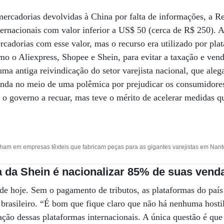
ercadorias devolvidas à China por falta de informações, a Re
ternacionais com valor inferior a US$ 50 (cerca de R$ 250). A
rcadorias com esse valor, mas o recurso era utilizado por pla
o o Aliexpress, Shopee e Shein, para evitar a taxação e ven
ma antiga reivindicação do setor varejista nacional, que aleg
enda no meio de uma polêmica por prejudicar os consumidores
u o governo a recuar, mas teve o mérito de acelerar medidas 
lham em empresas têxteis que fabricam peças para as gigantes varejistas em Nanto
a da Shein é nacionalizar 85% de suas vend
de hoje. Sem o pagamento de tributos, as plataformas do paí
 brasileiro. “É bom que fique claro que não há nenhuma host
ação dessas plataformas internacionais. A única questão é q