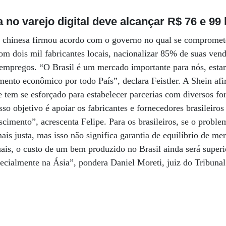
a no varejo digital deve alcançar R$ 76 e 99
ta chinesa firmou acordo com o governo no qual se compromet
om dois mil fabricantes locais, nacionalizar 85% de suas vend
empregos. “O Brasil é um mercado importante para nós, es
imento econômico por todo País”, declara Feistler. A Shein af
e tem se esforçado para estabelecer parcerias com diversos fo
so objetivo é apoiar os fabricantes e fornecedores brasileiro
cimento”, acrescenta Felipe. Para os brasileiros, se o problem
is justa, mas isso não significa garantia de equilíbrio de 
ais, o custo de um bem produzido no Brasil ainda será superi
pecialmente na Ásia”, pondera Daniel Moreti, juiz do Tribuna