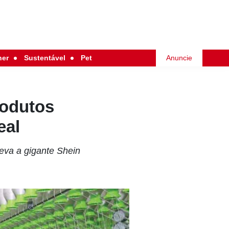
her
Sustentável
Pet
Anuncie
rodutos
eal
leva a gigante Shein