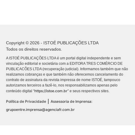
Copyright © 2026 - ISTOÉ PUBLICAÇÕES LTDA
Todos os direitos reservados.
A ISTOÉ PUBLICAÇÕES LTDA é um portal digital independente e sem
vinculação editorial e societária com a EDITORA TRES COMÉRCIO DE
PUBLICACÕES LTDA (recuperação judicial). Informamos também que não
realizamos cobranças e que também não oferecemos cancelamento do
contrato de assinatura da revista impressa de nome ISTOÉ, tampouco
autorizamos terceiros a fazê-lo, nos responsabilizamos apenas pelo
https://istoe.com.br
conteúdo digital “
” e seus respectivos sites.
|
Política de Privacidade
Assessoria de Imprensa:
grupoentre.imprensa@agenciafr.com.br