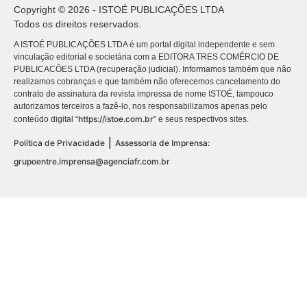
Copyright © 2026 - ISTOÉ PUBLICAÇÕES LTDA
Todos os direitos reservados.
A ISTOÉ PUBLICAÇÕES LTDA é um portal digital independente e sem
vinculação editorial e societária com a EDITORA TRES COMÉRCIO DE
PUBLICACÕES LTDA (recuperação judicial). Informamos também que não
realizamos cobranças e que também não oferecemos cancelamento do
contrato de assinatura da revista impressa de nome ISTOÉ, tampouco
autorizamos terceiros a fazê-lo, nos responsabilizamos apenas pelo
https://istoe.com.br
conteúdo digital “
” e seus respectivos sites.
|
Política de Privacidade
Assessoria de Imprensa:
grupoentre.imprensa@agenciafr.com.br