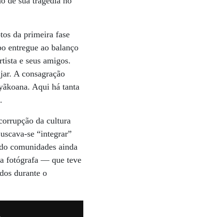
o de sua tragédia no
tos da primeira fase
po entregue ao balanço
rtista e seus amigos.
ujar. A consagração
 yãkoana. Aqui há tanta
.
corrupção da cultura
uscava-se “integrar”
ando comunidades ainda
 a fotógrafa — que teve
dos durante o
a