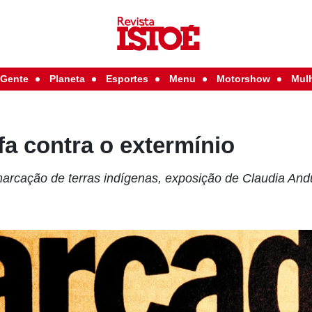
Gente
Planeta
Esportes
Menu
Motorshow
Mul
a contra o extermínio
rcação de terras indígenas, exposição de Claudia And