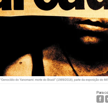
Genocídio do Yanomami: morte do Brasil” (1989/2018), parte da exposição do IMS
Para co