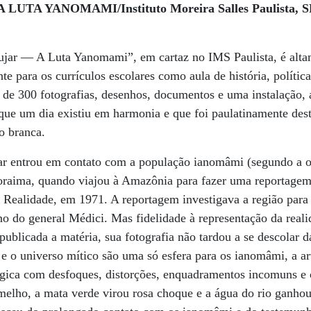
TA YANOMAMI/Instituto Moreira Salles Paulista, SP/ 
jar — A Luta Yanomami”, em cartaz no IMS Paulista, é alta
e para os currículos escolares como aula de história, política
a de 300 fotografias, desenhos, documentos e uma instalação,
ue um dia existiu em harmonia e que foi paulatinamente dest
o branca.
ar entrou em contato com a população ianomâmi (segundo a or
Roraima, quando viajou à Amazônia para fazer uma reportagem
 Realidade, em 1971. A reportagem investigava a região para 
 do general Médici. Mas fidelidade à representação da reali
publicada a matéria, sua fotografia não tardou a se descolar d
o e o universo mítico são uma só esfera para os ianomâmi, a a
ágica com desfoques, distorções, enquadramentos incomuns e c
elho, a mata verde virou rosa choque e a água do rio ganhou 