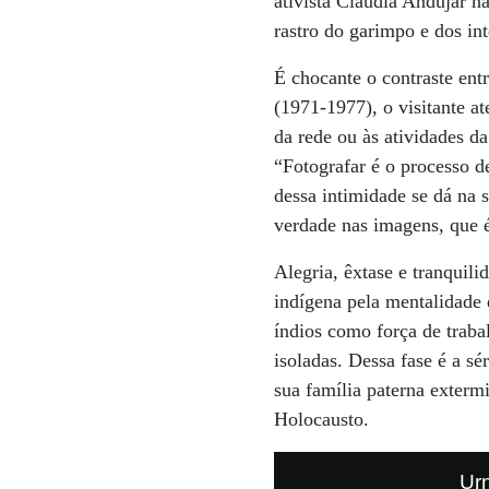
ativista Claudia Andujar 
rastro do garimpo e dos int
É chocante o contraste ent
(1971-1977), o visitante a
da rede ou às atividades da
“Fotografar é o processo d
dessa intimidade se dá na s
verdade nas imagens, que 
Alegria, êxtase e tranquil
indígena pela mentalidade 
índios como força de trab
isoladas. Dessa fase é a s
sua família paterna exter
Holocausto.
Urn