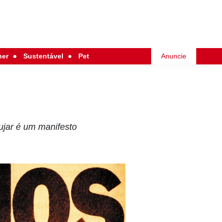
her
Sustentável
Pet
Anuncie
ujar é um manifesto