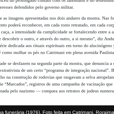
nasceu do prolongado contato com os ianomâmi e do testemunh
eresses defendidos pelo governo militar.
re as imagens apresentadas nos dois andares da mostra. Nas fo
tento poderá reconhecer, em cada rosto retratado, em cada cor
 caça, a intensidade da cumplicidade se fortalecendo entre a a
e descobrir o outro, e através do outro, a si mesmo”, diz And
érie dedicada aos rituais espirituais em torno do alucinógeno
é como molhar os pés no Catrimani em plena avenida Paulista
idade se desfazem na segunda parte da mostra, que denuncia a 
extrativista de um certo “programa de integração nacional”. B
alho na construção de rodovias que rasgavam a selva atropel
érie “Marcados”, registros de uma campanha de vacinação que
minada pelo nazismo — compara aos retratos de judeus numera
a funerária (1976). Foto feita em Catrimani, Roraim