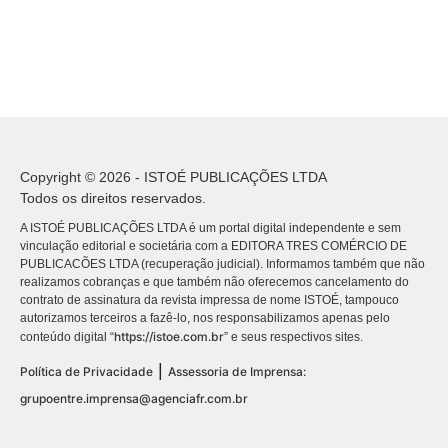
Copyright © 2026 - ISTOÉ PUBLICAÇÕES LTDA
Todos os direitos reservados.
A ISTOÉ PUBLICAÇÕES LTDA é um portal digital independente e sem
vinculação editorial e societária com a EDITORA TRES COMÉRCIO DE
PUBLICACÕES LTDA (recuperação judicial). Informamos também que não
realizamos cobranças e que também não oferecemos cancelamento do
contrato de assinatura da revista impressa de nome ISTOÉ, tampouco
autorizamos terceiros a fazê-lo, nos responsabilizamos apenas pelo
https://istoe.com.br
conteúdo digital “
” e seus respectivos sites.
|
Política de Privacidade
Assessoria de Imprensa:
grupoentre.imprensa@agenciafr.com.br