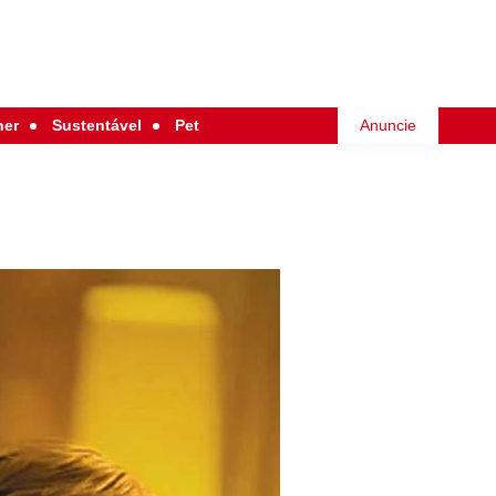
her
Sustentável
Pet
Anuncie