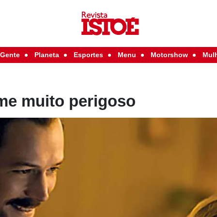
Gente
Planeta
Esportes
Menu
Motorshow
Mul
e muito perigoso