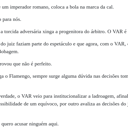
e um imperador romano, coloca a bola na marca da cal.
o para nós.
a torcida adversária xinga a progenitora do árbitro. O VAR é
do juiz faziam parte do espetáculo e que agora, com o VAR, 
 Bobagem.
ovou que não é perfeito.
oga o Flamengo, sempre surge alguma dúvida nas decisões t
erdade, o VAR veio para institucionalizar a ladroagem, afina
ossibilidade de um equívoco, por outro avaliza as decisões d
o quero acusar ninguém aqui.