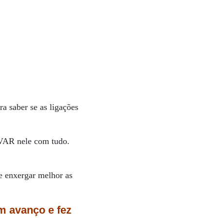
a saber se as ligações
 VAR nele com tudo.
 e enxergar melhor as
m avanço e fez