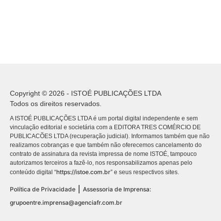
Copyright © 2026 - ISTOÉ PUBLICAÇÕES LTDA
Todos os direitos reservados.
A ISTOÉ PUBLICAÇÕES LTDA é um portal digital independente e sem
vinculação editorial e societária com a EDITORA TRES COMÉRCIO DE
PUBLICACÕES LTDA (recuperação judicial). Informamos também que não
realizamos cobranças e que também não oferecemos cancelamento do
contrato de assinatura da revista impressa de nome ISTOÉ, tampouco
autorizamos terceiros a fazê-lo, nos responsabilizamos apenas pelo
https://istoe.com.br
conteúdo digital “
” e seus respectivos sites.
|
Política de Privacidade
Assessoria de Imprensa:
grupoentre.imprensa@agenciafr.com.br