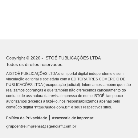
Copyright © 2026 - ISTOÉ PUBLICAÇÕES LTDA
Todos os direitos reservados.
A ISTOÉ PUBLICAÇÕES LTDA é um portal digital independente e sem
vinculação editorial e societária com a EDITORA TRES COMÉRCIO DE
PUBLICACÕES LTDA (recuperação judicial). Informamos também que não
realizamos cobranças e que também não oferecemos cancelamento do
contrato de assinatura da revista impressa de nome ISTOÉ, tampouco
autorizamos terceiros a fazê-lo, nos responsabilizamos apenas pelo
https://istoe.com.br
conteúdo digital “
” e seus respectivos sites.
|
Política de Privacidade
Assessoria de Imprensa:
grupoentre.imprensa@agenciafr.com.br