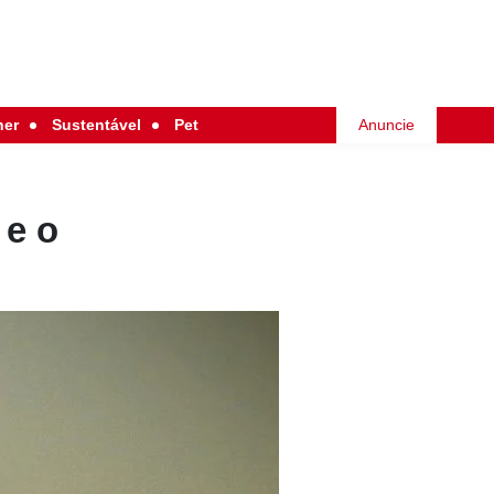
her
Sustentável
Pet
Anuncie
 e o