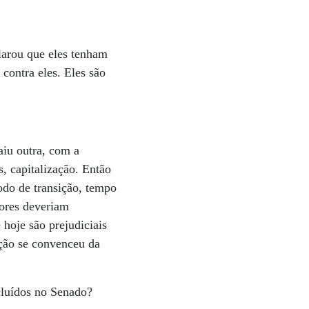
larou que eles tenham
contra eles. Eles são
aiu outra, com a
, capitalização. Então
odo de transição, tempo
dores deveriam
 hoje são prejudiciais
ação se convenceu da
cluídos no Senado?