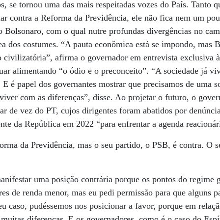
, se tornou uma das mais respeitadas vozes do País. Tanto q
nar contra a Reforma da Previdência, ele não fica nem um po
no Bolsonaro, com o qual nutre profundas divergências no cam
ea dos costumes. “A pauta econômica está se impondo, mas B
ivilizatória”, afirma o governador em entrevista exclusiva 
uar alimentando “o ódio e o preconceito”. “A sociedade já v
. E é papel dos governantes mostrar que precisamos de uma so
iver com as diferenças”, disse. Ao projetar o futuro, o gove
ar de vez do PT, cujos dirigentes foram abatidos por denúncia
ente da República em 2022 “para enfrentar a agenda reacionár
orma da Previdência, mas o seu partido, o PSB, é contra. O se
manifestar uma posição contrária porque os pontos do regime g
res de renda menor, mas eu pedi permissão para que alguns p
u caso, pudéssemos nos posicionar a favor, porque em relaçã
muitas diferenças. E os governadores, como é o caso do Espí