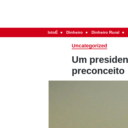
IstoÉ
Dinheiro
Dinheiro Rural
Uncategorized
Um president
preconceito