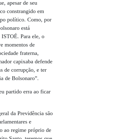
ue, apesar de seu
uco constrangido em
po político. Como, por
olsonaro está
à ISTOÉ. Para ele, o
ive momentos de
ciedade fraterna,
rnador capixaba defende
s de corrupção, e ter
ia de Bolsonaro”.
u partido erra ao ficar
eral da Previdência são
arlamentares e
o ao regime próprio de
rito Santo, teremos que