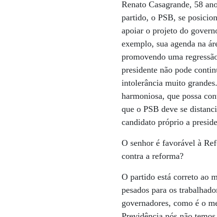
Renato Casagrande, 58 anos
partido, o PSB, se posicio
apoiar o projeto do gover
exemplo, sua agenda na ár
promovendo uma regressão c
presidente não pode contin
intolerância muito grandes
harmoniosa, que possa conv
que o PSB deve se distanci
candidato próprio a presid
O senhor é favorável à Ref
contra a reforma?
O partido está correto ao 
pesados para os trabalhado
governadores, como é o me
Previdência nós não temos 