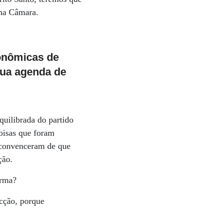
 na Câmara.
onômicas de
sua agenda de
quilibrada do partido
oisas que foram
e convenceram de que
ção.
orma?
icção, porque