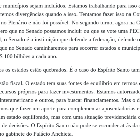
e municípios sejam incluídos. Estamos trabalhando para isso d
 temos divergências quando a isso. Tentamos fazer isso na C
s no Plenário e não foi possível. No segundo turno, agora na
spero que no Senado possamos incluir ou que se vote uma PEC
l, o Senado é a instituição que defende a federação, defende o
ue no Senado caminharemos para socorrer estados e município
$ 100 bilhões a cada ano.
os os estados estão quebrados. É o caso do Espírito Santo t
tão fiscal. O estado tem suas fontes de equilíbrio em termos
ecursos próprios para fazer investimentos. Estamos autorizados
teramericano e outros, para buscar financiamentos. Mas o dé
emos que fazer um aporte para complementar aposentadorias 
um estado equilibrado, mas com uma situação previdenciária 
e decisões. O Espírito Santo não pode se esconder atrás da 
 no gabinete do Palácio Anchieta.