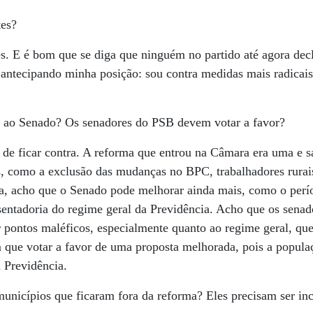
tes?
s. E é bom que se diga que ninguém no partido até agora dec
 antecipando minha posição: sou contra medidas mais radicais 
 ao Senado? Os senadores do PSB devem votar a favor?
e ficar contra. A reforma que entrou na Câmara era uma e s
, como a exclusão das mudanças no BPC, trabalhadores rurais
a, acho que o Senado pode melhorar ainda mais, como o perí
sentadoria do regime geral da Previdência. Acho que os sena
r pontos maléficos, especialmente quanto ao regime geral, que
m que votar a favor de uma proposta melhorada, pois a popul
 Previdência.
municípios que ficaram fora da reforma? Eles precisam ser in