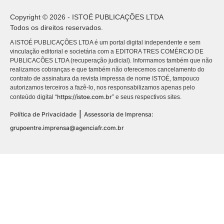
Copyright © 2026 - ISTOÉ PUBLICAÇÕES LTDA
Todos os direitos reservados.
A ISTOÉ PUBLICAÇÕES LTDA é um portal digital independente e sem
vinculação editorial e societária com a EDITORA TRES COMÉRCIO DE
PUBLICACÕES LTDA (recuperação judicial). Informamos também que não
realizamos cobranças e que também não oferecemos cancelamento do
contrato de assinatura da revista impressa de nome ISTOÉ, tampouco
autorizamos terceiros a fazê-lo, nos responsabilizamos apenas pelo
https://istoe.com.br
conteúdo digital “
” e seus respectivos sites.
|
Política de Privacidade
Assessoria de Imprensa:
grupoentre.imprensa@agenciafr.com.br