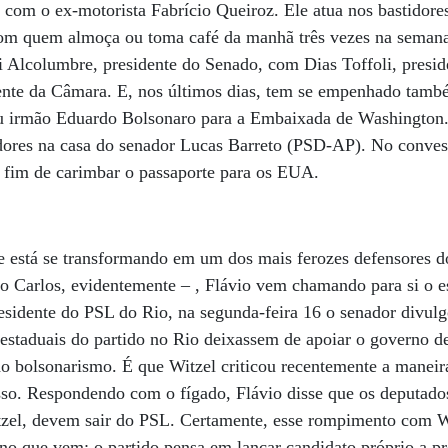
 com o ex-motorista Fabrício Queiroz. Ele atua nos bastidore
 com quem almoça ou toma café da manhã três vezes na semana
i Alcolumbre, presidente do Senado, com Dias Toffoli, presi
nte da Câmara. E, nos últimos dias, tem se empenhado tamb
u irmão Eduardo Bolsonaro para a Embaixada de Washington.
dores na casa do senador Lucas Barreto (PSD-AP). No conves
a fim de carimbar o passaporte para os EUA.
está se transformando em um dos mais ferozes defensores d
ão Carlos, evidentemente – , Flávio vem chamando para si o es
esidente do PSL do Rio, na segunda-feira 16 o senador divul
estaduais do partido no Rio deixassem de apoiar o governo d
do bolsonarismo. É que Witzel criticou recentemente a manei
so. Respondendo com o fígado, Flávio disse que os deputado
zel, devem sair do PSL. Certamente, esse rompimento com Wit
 ano que vem: o partido pensa em lançar candidato próprio a pr