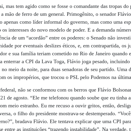
ai, mas tem agido como se fosse o comandante das tropas do p
a mão de ferro de um general. Primogênito, o senador Flávi
o apenas como líder informal do governo, mas como uma esp
ndo os interesses do novo modelo de poder. E a demanda núme
gência de um “acordão” entre os poderes: o Senado não invest
idade por eventuais deslizes éticos, e, em contrapartida, os 
dor e sua família teriam cometido no Rio de Janeiro quando e
ra enterrar a CPI da Lava Toga, Flávio joga pesado, incluindo 
, no meio da noite, para duas senadoras de seu partido. Uma 
om os impropérios, que trocou o PSL pelo Podemos na última 
 federal, não se conformou com os berros que Flávio Bolsona
 21 de agosto. “Ele me telefonou quando soube que eu tinha 
m meio estranho. Eu me recuso a ouvir gritos, então, desligue
ersa, o filho do presidente mostrava-se destemperado. “Voc
no?”, bradava Flávio. Ele tentava explicar que uma CPI para
ise entre as instituições “trazendo instabilidade”. Na verdade, 