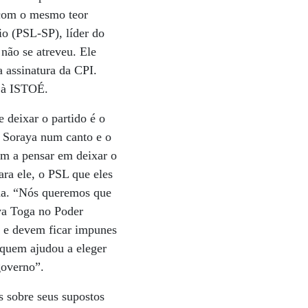
 com o mesmo teor
o (PSL-SP), líder do
não se atreveu. Ele
a assinatura da CPI.
o à ISTOÉ.
 deixar o partido é o
 a Soraya num canto e o
ém a pensar em deixar o
ara ele, o PSL que eles
nha. “Nós queremos que
va Toga no Poder
s e devem ficar impunes
 quem ajudou a eleger
governo”.
s sobre seus supostos