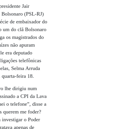
residente Jair
o Bolsonaro (PSL-RJ)
écie de embaixador do
ro um do clã Bolsonaro
iga os magistrados do
juízes não apuram
le era deputado
ligações telefônicas
delas, Selma Arruda
quarta-feira 18.
ro lhe dirigiu num
assinado a CPI da Lava
i o telefone”, disse a
ês querem me foder?
 investigar o Poder
tratava apenas de