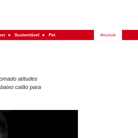
her
Sustentável
Pet
Anuncie
 tomado atitudes
 baixo calão para