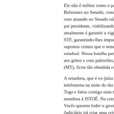
Ele não é militar como o p
Bolsonaro no Senado, com 
vem atuando no Senado nã
pai presidente, viabiliza
atualmente é garantir a vi
STF, garantindo-lhes impun
supostos crimes que o sena
estadual. Nessa batalha pa
aos gritos e com palavrões
(MT), ficou tão ofendida c
A senadora, que é ex-juíza
telefonema na noite do dia
Toga e falou comigo num to
senadora à ISTOÉ. Na conv
Vocês querem foder o gover
Judiciário irá criar uma cr