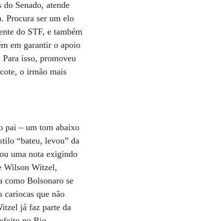
s do Senado, atende
. Procura ser um elo
dente do STF, e também
ém em garantir o apoio
 Para isso, promoveu
cote, o irmão mais
o pai – um tom abaixo
tilo “bateu, levou” da
gou uma nota exigindo
e Wilson Witzel,
ra como Bolsonaro se
s cariocas que não
zel já faz parte da
efeito no Rio,