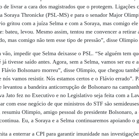
do de livrar a cara dos magistrados que o protegem. Ligações
ora Soraya Thronicke (PSL-MS) e para o senador Major Olimpi
io gritou com a juíza Selma e com a Soraya, mas comigo ele 
e: bateu, levou. Mesmo assim, tentou me convencer a retirar 
do, mas comigo não tem esse tipo de pressão”, disse Olimpi
m vão, impedir que Selma deixasse o PSL. “Se alguém tem que
té já tivesse saído antes. Agora, sem a Selma, vamos ser eu e
, Flávio Bolsonaro morreu”, disse Olimpio, que chegou tamb
e nós vamos resistir. Nós estamos certos e o Flávio errado”. P
ue levantou a bandeira anticorrupção de Bolsonaro na campa
a Jato fez no Executivo e no Legislativo seja feita com a La
bar com esse negócio de que ministros do STF são semideuse
, resumiu Olimpio, amigo pessoal do presidente Bolsonaro, a
ontinua. Eu, a Soraya e a Selma continuaremos apoiando o 
mita a enterrar a CPI para garantir imunidade nas investigaçõe