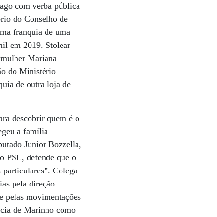
pago com verba pública
ório do Conselho de
 uma franquia de uma
il em 2019. Stolear
a mulher Mariana
ão do Ministério
uia de outra loja de
ara descobrir quem é o
egeu a família
putado Junior Bozzella,
do PSL, defende que o
s particulares”. Colega
ias pela direção
 e pelas movimentações
úncia de Marinho como