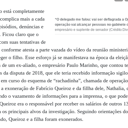
o está completamente
e complica mais a cada
“O delegado me falou: vai ser deflagrada a 
operação vai alcançar pessoas no gabinete 
isódios, denúncias e
empresário e suplente de senador (Crédito:Di
 Ficou claro que o
com suas tentativas de
, conforme atesta a parte vazada do vídeo da reunião ministeria
ger o filho. Esse esforço já se manifestava na época da elei
a de um ex-aliado, o empresário Paulo Marinho, que contou te
s da disputa de 2018, que ele teria recebido informação sigi
o em curso do esquema de “rachadinha”, chamada de operaçã
 a exoneração de Fabrício Queiroz e da fillha dele, Nathalia,
indo o vazamento de informações para a imprensa, o que poder
Queiroz era o responsável por receber os salários de outros 1
m os principais alvos da investigação. Seguindo orientações d
cado, Queiroz e a filha foram exonerados.