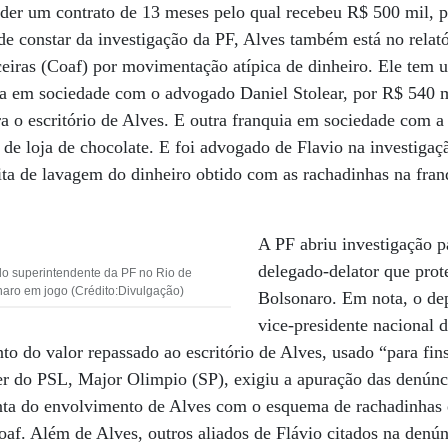
nder um contrato de 13 meses pelo qual recebeu R$ 500 mil, 
de constar da investigação da PF, Alves também está no relat
ceiras (Coaf) por movimentação atípica de dinheiro. Ele tem
da em sociedade com o advogado Daniel Stolear, por R$ 540 m
a o escritório de Alves. E outra franquia em sociedade com 
de loja de chocolate. E foi advogado de Flavio na investigaç
ta de lavagem do dinheiro obtido com as rachadinhas na franq
A PF abriu investigação p
delegado-delator que prot
o superintendente da PF no Rio de
onaro em jogo (Crédito:Divulgação)
Bolsonaro. Em nota, o de
vice-presidente nacional 
to do valor repassado ao escritório de Alves, usado “para fin
er do PSL, Major Olimpio (SP), exigiu a apuração das denúnc
onta do envolvimento de Alves com o esquema de rachadinhas
oaf. Além de Alves, outros aliados de Flávio citados na den