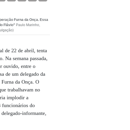
Operação Furna da Onça. Essa
do Flávio”
Paulo Marinho,
vulgação)
l de 22 de abril, tenta
ção. Na semana passada,
r ouvido, entre o
losa de um delegado da
o Furna da Onça. O
 que trabalhavam no
ia implodir a
3 funcionários do
o delegado-informante,