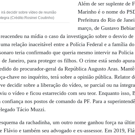
Além de ser suplente de 
Marinho é o nome do PSD
 irá decidir sobre vídeo de reunião
íntegra (Crédito:Rosinei Coutinho)
Prefeitura do Rio de Jane
março, de Gustavo Bebian
 reacendeu na mídia o caso da investigação sobre o desvio de
uma relação inaceitável entre a Polícia Federal e a família d
lsonaro teria confirmado que queria mesmo intervir na Policia
 de Janeiro, para proteger os filhos. O crime está sendo apu
edido do procurador-geral da República Augusto Aras. Mantê-
ça-chave no inquérito, terá sobre a opinião pública. Relator 
e decidir sobre a liberação do vídeo, se parcial ou na íntegra
 viu o vídeo e ficou estarrecido com seu teor. Enquanto isso, 
ra confiança nos postos de comando da PF. Para a superintend
elegado Tácio Muzzi.
 esquema da rachadinha, um outro nome ganhou força na últim
e Flávio e também seu advogado e ex-assessor. Em 2019, Fláv