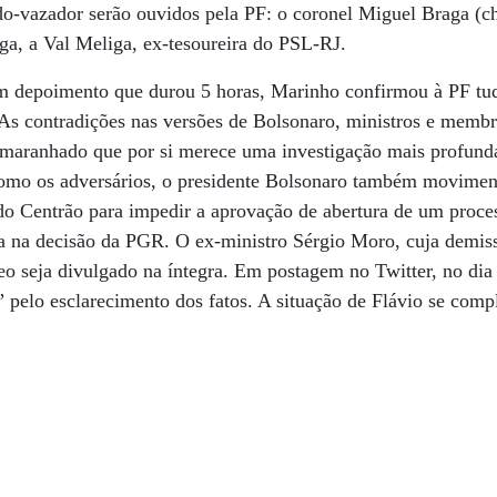
do-vazador serão ouvidos pela PF: o coronel Miguel Braga (ch
ga, a Val Meliga, ex-tesoureira do PSL-RJ.
um depoimento que durou 5 horas, Marinho confirmou à PF tud
As contradições nas versões de Bolsonaro, ministros e membr
maranhado que por si merece uma investigação mais profund
como os adversários, o presidente Bolsonaro também moviment
 do Centrão para impedir a aprovação de abertura de um proc
ta na decisão da PGR. O ex-ministro Sérgio Moro, cuja demis
deo seja divulgado na íntegra. Em postagem no Twitter, no dia 
” pelo esclarecimento dos fatos. A situação de Flávio se comp