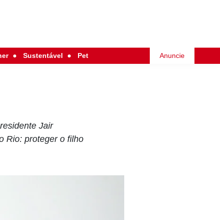
her
Sustentável
Pet
Anuncie
residente Jair
 Rio: proteger o filho