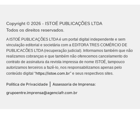
Copyright © 2026 - ISTOÉ PUBLICAÇÕES LTDA
Todos os direitos reservados.
A ISTOÉ PUBLICAÇÕES LTDA é um portal digital independente e sem
vinculação editorial e societária com a EDITORA TRES COMÉRCIO DE
PUBLICACÕES LTDA (recuperação judicial). Informamos também que não
realizamos cobranças e que também não oferecemos cancelamento do
contrato de assinatura da revista impressa de nome ISTOÉ, tampouco
autorizamos terceiros a fazê-lo, nos responsabilizamos apenas pelo
https://istoe.com.br
conteúdo digital “
” e seus respectivos sites.
|
Política de Privacidade
Assessoria de Imprensa:
grupoentre.imprensa@agenciafr.com.br