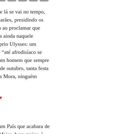
e lá se vai no tempo,
arães, presidindo os
o ao proclamar que
a ainda naquele
óprio Ulysses: um
“até afrodisíaco se
, um homem que sempre
e outubro, tanta festa
ona Mora, ninguém
e
 um País que acabara de