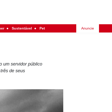
her
Sustentável
Pet
Anuncie
o um servidor público
 três de seus