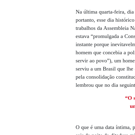
Na última quarta-feira, dia
portanto, esse dia históri
trabalhos da Assembleia N
estava “promulgada a Const
instante porque inevitavel
homem que concebia a polít
servir ao povo”), um home
serviu a um Brasil que lhe
pela consolidação constitu
lembrou que no dia seguint
“O s
um
O que é uma data íntima, p