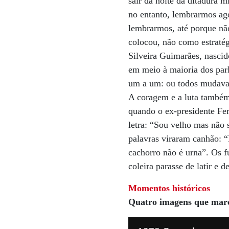
sair da noite da ditadura m
no entanto, lembrarmos ago
lembrarmos, até porque nã
colocou, não como estraté
Silveira Guimarães, nascid
em meio à maioria dos parla
um a um: ou todos mudavam 
A coragem e a luta também
quando o ex-presidente Fer
letra: “Sou velho mas não 
palavras viraram canhão: “
cachorro não é urna”. Os f
coleira parasse de latir e de
Momentos históricos
Quatro imagens que marc