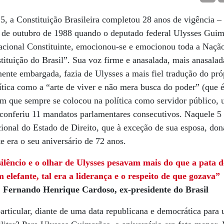
 5, a Constituição Brasileira completou 28 anos de vigência – 
co de outubro de 1988 quando o deputado federal Ulysses Guim
acional Constituinte, emocionou-se e emocionou toda a Naçã
ituição do Brasil”. Sua voz firme e anasalada, mais anasalad
mente embargada, fazia de Ulysses a mais fiel tradução do pr
ica como a “arte de viver e não mera busca do poder” (que é 
m que sempre se colocou na política como servidor público
 conferiu 11 mandatos parlamentares consecutivos. Naquele 5 d
cional do Estado de Direito, que à exceção de sua esposa, d
e era o seu aniversário de 72 anos.
ilêncio e o olhar de Ulysses pesavam mais do que a pata d
 elefante, tal era a liderança e o respeito de que gozava”
Fernando Henrique Cardoso, ex-presidente do Brasil
articular, diante de uma data republicana e democrática para