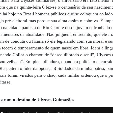
ilitar? Para Ulysses Guimarães, o aniversário era fato menor.
ra que na quinta-feira 6 fez-se o centenário de seu nascime
o há hoje no Brasil homens públicos que se coloquem ao lad
gia pré-eleitoral mas porque sua alma assim o cobrava. É im
o na cidade paulista de Rio Claro e desde jovem enfronhado n
mentares da atualidade. Não julguem, entretanto, que ele iria 
de conduta ou ficaria só ele legislando com sua moral e sua 
 tecem o temperamento de quem nasce em libra. Idem a líng
nando Collor o chamou de “desequilibrado e senil”, Ulysses o 
sou velhaco”. Em plena ditadura, quando a polícia o encurral
Respeitem o líder da oposição! Soldados da minha pátria, bai
uzis foram virados para o chão, cada militar ordenou que o pa
itasse.
aram o destino de Ulysses Guimarães