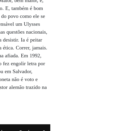
 Maior, bem maior, é,
nto. E, também é bom
o do povo como ele se
pensável um Ulysses
as questões nacionais,
desistir. Ia é peitar
ética. Correr, jamais.
ua afiada. Em 1992,
fez engolir letra por
ou em Salvador,
oneta não é voto e
stor alemão trazido na