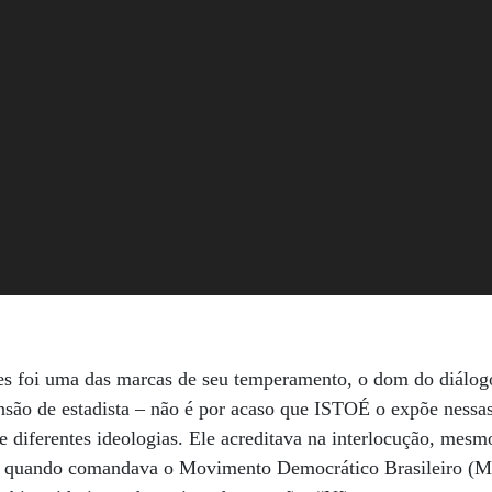
ses foi uma das marcas de seu temperamento, o dom do diálogo
são de estadista – não é por acaso que ISTOÉ o expõe nessas
de diferentes ideologias. Ele acreditava na interlocução, me
, quando comandava o Movimento Democrático Brasileiro (MD