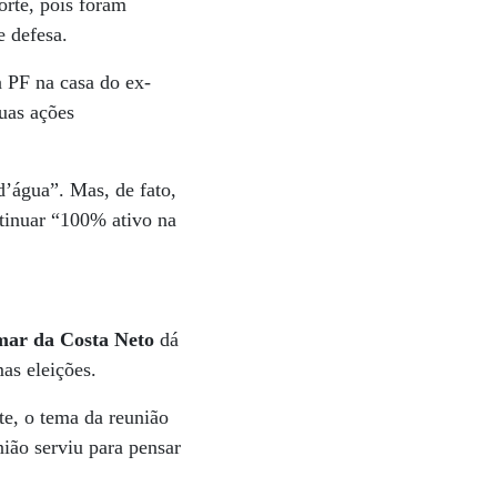
orte, pois foram
e defesa.
a PF na casa do ex-
uas ações
’água”. Mas, de fato,
ntinuar “100% ativo na
mar da Costa Neto
dá
mas eleições.
te, o tema da reunião
nião serviu para pensar