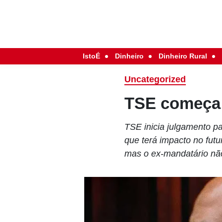
IstoÉ
Dinheiro
Dinheiro Rural
Uncategorized
TSE começa a
TSE inicia julgamento pa
que terá impacto no futu
mas o ex-mandatário nã