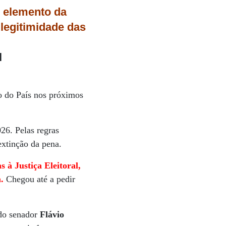
 elemento da
 legitimidade
das
l
co do País nos próximos
026. Pelas regras
extinção da pena.
s à Justiça Eleitoral,
.
Chegou até a pedir
.
 do senador
Flávio