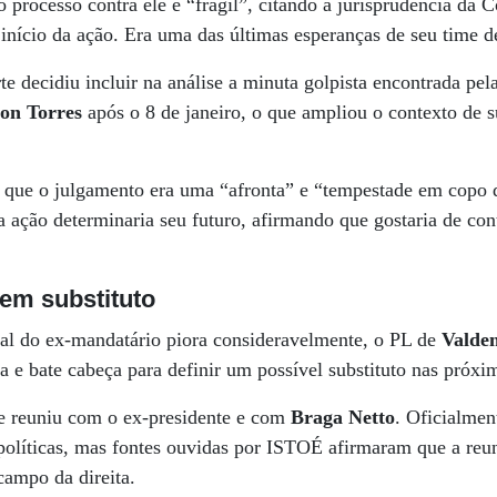
 processo contra ele é “frágil”, citando a jurisprudência da C
 início da ação. Era uma das últimas esperanças de seu time d
te decidiu incluir na análise a minuta golpista encontrada pel
on Torres
após o 8 de janeiro, o que ampliou o contexto de s
e que o julgamento era uma “afronta” e “tempestade em copo d
a ação determinaria seu futuro, afirmando que gostaria de co
em substituto
ral do ex-mandatário piora consideravelmente, o PL de
Valde
a e bate cabeça para definir um possível substituto nas próxi
 se reuniu com o ex-presidente e com
Braga Netto
. Oficialmen
s políticas, mas fontes ouvidas por ISTOÉ afirmaram que a reu
campo da direita.