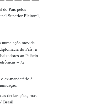
l do País pelos
nal Superior Eleitoral,
nos numa ação movida
diplomacia do País: a
baixadores ao Palácio
letrônicas – 72
 o ex-mandatário é
municação.
tidas declarações, mas
V Brasil.