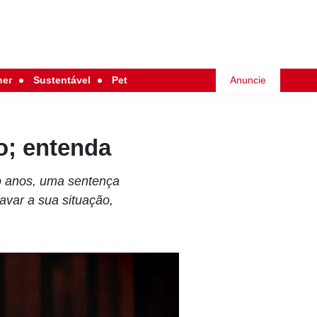
her
Sustentável
Pet
Anuncie
o; entenda
ito anos, uma sentença
ravar a sua situação,