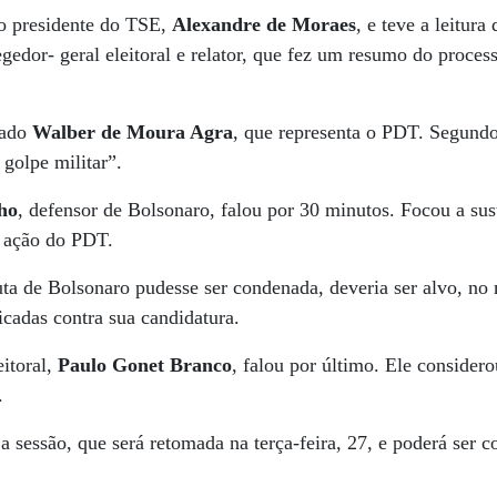
lo presidente do TSE,
Alexandre de Moraes
, e teve a leitura
egedor- geral eleitoral e relator, que fez um resumo do proce
gado
Walber de Moura Agra
, que representa o PDT. Segundo 
 golpe militar”.
lho
, defensor de Bolsonaro, falou por 30 minutos. Focou a sus
 a ação do PDT.
uta de Bolsonaro pudesse ser condenada, deveria ser alvo, n
cadas contra sua candidatura.
eitoral,
Paulo Gonet Branco
, falou por último. Ele consider
.
 sessão, que será retomada na terça-feira, 27, e poderá ser c