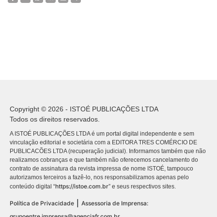
Copyright © 2026 - ISTOÉ PUBLICAÇÕES LTDA
Todos os direitos reservados.
A ISTOÉ PUBLICAÇÕES LTDA é um portal digital independente e sem
vinculação editorial e societária com a EDITORA TRES COMÉRCIO DE
PUBLICACÕES LTDA (recuperação judicial). Informamos também que não
realizamos cobranças e que também não oferecemos cancelamento do
contrato de assinatura da revista impressa de nome ISTOÉ, tampouco
autorizamos terceiros a fazê-lo, nos responsabilizamos apenas pelo
https://istoe.com.br
conteúdo digital “
” e seus respectivos sites.
|
Política de Privacidade
Assessoria de Imprensa:
grupoentre.imprensa@agenciafr.com.br