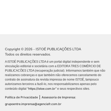
Copyright © 2026 - ISTOÉ PUBLICAÇÕES LTDA
Todos os direitos reservados.
A ISTOÉ PUBLICAÇÕES LTDA é um portal digital independente e sem
vinculação editorial e societária com a EDITORA TRES COMÉRCIO DE
PUBLICACÕES LTDA (recuperação judicial). Informamos também que não
realizamos cobranças e que também não oferecemos cancelamento do
contrato de assinatura da revista impressa de nome ISTOÉ, tampouco
autorizamos terceiros a fazê-lo, nos responsabilizamos apenas pelo
https://istoe.com.br
conteúdo digital “
” e seus respectivos sites.
|
Política de Privacidade
Assessoria de Imprensa:
grupoentre.imprensa@agenciafr.com.br