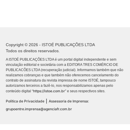
Copyright © 2026 - ISTOÉ PUBLICAÇÕES LTDA
Todos os direitos reservados.
A ISTOÉ PUBLICAÇÕES LTDA é um portal digital independente e sem
vinculação editorial e societária com a EDITORA TRES COMÉRCIO DE
PUBLICACÕES LTDA (recuperação judicial). Informamos também que não
realizamos cobranças e que também não oferecemos cancelamento do
contrato de assinatura da revista impressa de nome ISTOÉ, tampouco
autorizamos terceiros a fazê-lo, nos responsabilizamos apenas pelo
https://istoe.com.br
conteúdo digital “
” e seus respectivos sites.
|
Política de Privacidade
Assessoria de Imprensa:
grupoentre.imprensa@agenciafr.com.br