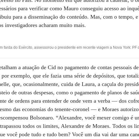
resso no País. No momento em que autorizou a cautelar, o o
essários para verificar como Mauro conseguiu acesso ao inqué
tribuiu para a disseminação do conteúdo. Mas, com o tempo, 
os investigadores acharam muito mais.
farda do Exército, assessorou o presidente em recente viagem a Nova York: PF q
talham a atuação de Cid no pagamento de contas pessoais de 
 por exemplo, que ele fazia uma série de depósitos, que tota
elle, que, ocasionalmente, cuida de Laura, a caçula do presid
usteio de outras despesas, como o pagamento de planos de saú
ante de ordens para entender de onde vem a verba — dos cofre
esmo das economias do tenente-coronel — e Moraes autorizo
descompensou Bolsonaro. “Alexandre, você mexer comigo é u
rapassou todos os limites, Alexandre de Moraes. Todos os lim
ue você pode tudo e tudo bem? Você um dia vai dar uma can