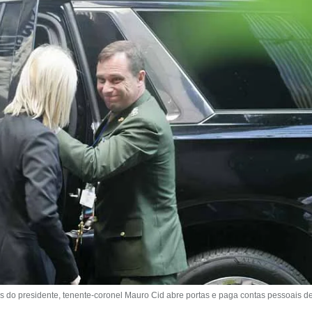
do presidente, tenente-coronel Mauro Cid abre portas e paga contas pessoais de