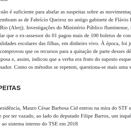
l não é suficiente para abafar as suspeitas sobre as movimenta
lembram as de Fabrício Queiroz no antigo gabinete de Flávio
Rio (Alerj). Investigações do Ministério Público fluminense,
ar que o ex-assessor do 01 pagou mais de 100 boletos de cont
idades escolares das filhas, em dinheiro vivo. À época, foi 
comprovou que os recursos para a quitação de parte desses d
sposa e, assim, indicou que a verba era fruto do suposto esq
enador. Como os métodos se repetem, questiona-se mais uma 
PEITAS
residência, Mauro César Barbosa Cid entrou na mira do STF
 por ter vazado, ao lado do deputado Filipe Barros, um inquér
r ao sistema interno do TSE em 2018