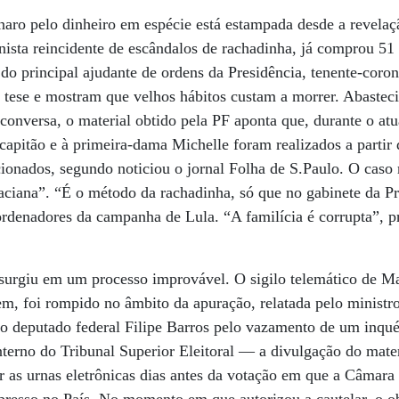
naro pelo dinheiro em espécie está estampada desde a revelaç
onista reincidente de escândalos de rachadinha, já comprou 5
 do principal ajudante de ordens da Presidência, tenente-cor
 tese e mostram que velhos hábitos custam a morrer. Abaste
 conversa, o material obtido pela PF aponta que, durante o at
apitão e à primeira-dama Michelle foram realizados a partir
acionados, segundo noticiou o jornal Folha de S.Paulo. O caso
aciana”. “É o método da rachadinha, só que no gabinete da Pr
ordenadores da campanha de Lula. “A familícia é corrupta”, p
rgiu em um processo improvável. O sigilo telemático de Ma
m, foi rompido no âmbito da apuração, relatada pelo ministr
o deputado federal Filipe Barros pelo vazamento de um inqué
nterno do Tribunal Superior Eleitoral — a divulgação do mater
r as urnas eletrônicas dias antes da votação em que a Câmara r