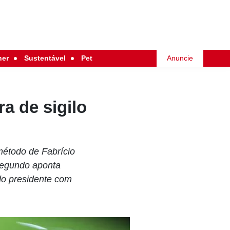
her
Sustentável
Pet
Anuncie
a de sigilo
método de Fabrício
 segundo aponta
do presidente com