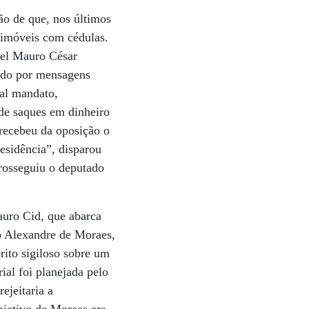
ão de que, nos últimos
1 imóveis com cédulas.
onel Mauro César
cido por mensagens
ual mandato,
 de saques em dinheiro
 recebeu da oposição o
esidência”, disparou
rosseguiu o deputado
uro Cid, que abarca
o Alexandre de Moraes,
rito sigiloso sobre um
ial foi planejada pelo
ejeitaria a