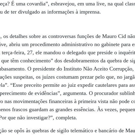
beça? É uma covardia”, esbravejou, em uma live, na qual clas
u de ter divulgado as informações à imprensa.
o, os detalhes sobre as controversas funções de Mauro Cid nã
ive, abriu um procedimento administrativo no gabinete para e
erça-feira, 27, ele mandou o delegado que preside o inquérito
is que têm conhecimento” dos desdobramentos da quebra de sig
basamento. O presidente do Instituto Não Aceito Corrupção,
rações suspeitas, os juízes costumam prezar pelo que, no jargã
a”. “Esse preceito permite ao juiz expedir cautelares para as
 perecimento de evidências”, argumenta. O procurador sublinh
o nas movimentações financeiras à primeira vista não pode 
quenos frascos guardam as grandes essências. Às vezes, peque
Por que não investigar?”, completa.
ção se opôs às quebras de sigilo telemático e bancário de M