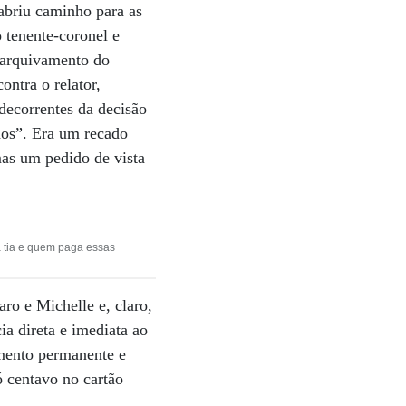
 abriu caminho para as
 tenente-coronel e
o arquivamento do
ntra o relator,
decorrentes da decisão
ados”. Era um recado
mas um pedido de vista
a tia e quem paga essas
ro e Michelle e, claro,
ia direta e imediata ao
imento permanente e
 centavo no cartão