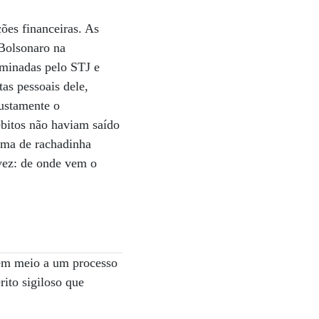
ções financeiras. As
 Bolsonaro na
 minadas pelo STJ e
as pessoais dele,
justamente o
ébitos não haviam saído
uema de rachadinha
vez: de onde vem o
 em meio a um processo
ito sigiloso que