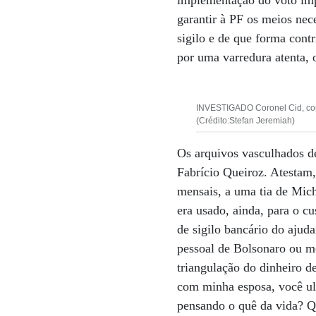
implementação do voto imp
garantir à PF os meios nec
sigilo e de que forma con
por uma varredura atenta, 
INVESTIGADO Coronel Cid, com 
(Crédito:Stefan Jeremiah)
Os arquivos vasculhados de
Fabrício Queiroz. Atestam,
mensais, a uma tia de Mich
era usado, ainda, para o c
de sigilo bancário do ajud
pessoal de Bolsonaro ou m
triangulação do dinheiro 
com minha esposa, você ult
pensando o quê da vida? Q