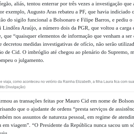
rgão, aliás, tentou enterrar por três vezes a investigação que
por exemplo, Augusto Aras rebateu a PF, que havia indiciado o
ão do sigilo funcional a Bolsonaro e Filipe Barros, e pediu 
i Lindôra Araújo, a número dois da PGR, que voltou a carga co
ve, que “quaisquer elementos de informação que venham a ser 
e decretou medidas investigativas de ofício, não serão utiliz
ção de Cid. O imbróglio até chegou ao plenário do Supremo, 
ompeu o julgamento.
iaja, como aconteceu no velório da Rainha Elizabeth, a filha Laura fica com su
dito:Divulgação)
irmou as transações feitas por Mauro Cid em nome de Bolsona
isando que o ajudante de ordens “presta serviços de assistênc
ambém nos assuntos de natureza pessoal, em regime de atend
 ou em viagem”. “O Presidente da República nunca sacou um só
luiu.