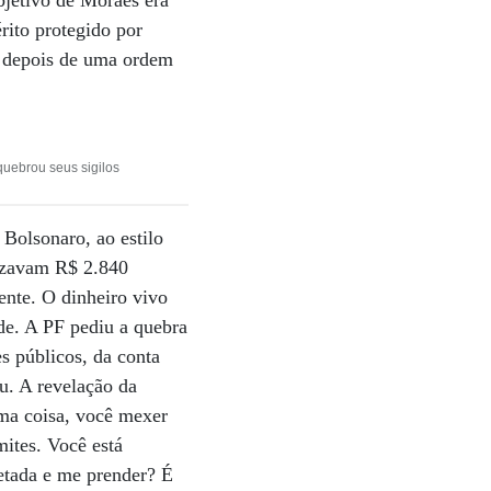
bjetivo de Moraes era
rito protegido por
e depois de uma ordem
uebrou seus sigilos
Bolsonaro, ao estilo
lizavam R$ 2.840
ente. O dinheiro vivo
de. A PF pediu a quebra
s públicos, da conta
u. A revelação da
ma coisa, você mexer
ites. Você está
etada e me prender? É