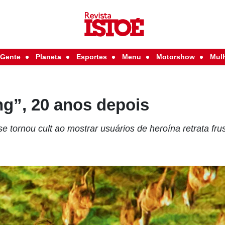
Gente
Planeta
Esportes
Menu
Motorshow
Mul
ng”, 20 anos depois
e tornou cult ao mostrar usuários de heroína retrata fr