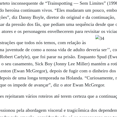
rteto inconsequente de “Trainspotting — Sem Limites” (1996
ando heroína continuam vivos. “Eles mudaram um pouco, emb
ções”, diz Danny Boyle, diretor do original e da continuação,
ar da pressão dos fãs, que pediam uma sequência desde que o 
os atores e os personagens envelhecerem para revisitar os vic
ustrações que todos nós temos, com relação às
na juventude de como a nossa vida de adulto deveria ser’’, c
(Robert Carlyle), que foi parar na prisão. Enquanto Spud (Ew
iu o seu casamento, Sick Boy (Jonny Lee Miller) mantém a rot
enton (Ewan McGregor), depois de fugir com o dinheiro dos
a depois de uma longa temporada na Holanda. “Curiosamente,
que os impede de avançar”, diz o ator Ewan McGregor.
s rejeitaram vários roteiros até terem certeza que a continuaç
essionou pela abordagem visceral e tragicômica dos dependent