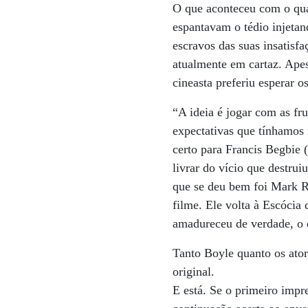
O que aconteceu com o qua
espantavam o tédio injet
escravos das suas insatisfa
atualmente em cartaz. Apes
cineasta preferiu esperar 
“A ideia é jogar com as fr
expectativas que tínhamos 
certo para Francis Begbie 
livrar do vício que destru
que se deu bem foi Mark R
filme. Ele volta à Escóci
amadureceu de verdade, o 
Tanto Boyle quanto os atore
original.
E está. Se o primeiro impr