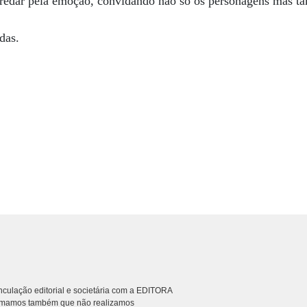
eredar pela emoção, convidando não só os personagens mas 
das.
culação editorial e societária com a EDITORA
rmamos também que não realizamos