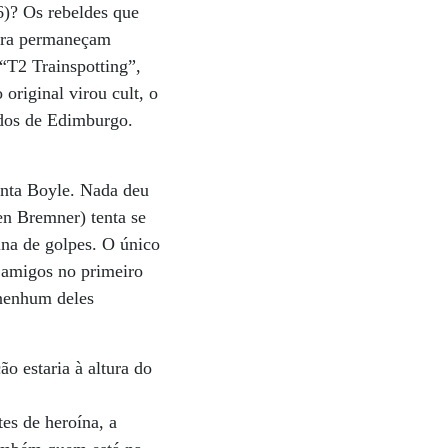
)? Os rebeldes que
ora permaneçam
 “T2 Trainspotting”,
original virou cult, o
iados de Edimburgo.
onta Boyle. Nada deu
en Bremner) tenta se
ina de golpes. O único
 amigos no primeiro
 nenhum deles
ão estaria à altura do
es de heroína, a