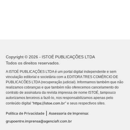
Copyright © 2026 - ISTOÉ PUBLICAÇÕES LTDA
Todos os direitos reservados.
A ISTOÉ PUBLICAÇÕES LTDA é um portal digital independente e sem
vinculação editorial e societária com a EDITORA TRES COMÉRCIO DE
PUBLICACÕES LTDA (recuperação judicial). Informamos também que não
realizamos cobranças e que também não oferecemos cancelamento do
contrato de assinatura da revista impressa de nome ISTOÉ, tampouco
autorizamos terceiros a fazê-lo, nos responsabilizamos apenas pelo
https://istoe.com.br
conteúdo digital “
” e seus respectivos sites.
|
Política de Privacidade
Assessoria de Imprensa:
grupoentre.imprensa@agenciafr.com.br