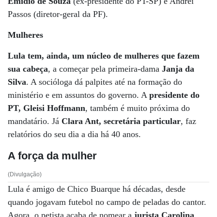
Emídio de Souza
(ex-presidente do PT-SP) e Andrei
Passos (diretor-geral da PF).
Mulheres
Lula tem, ainda, um núcleo de mulheres que fazem
sua cabeça
, a começar pela primeira-dama
Janja da
Silva
. A socióloga dá palpites até na formação do
ministério e em assuntos do governo. A
presidente do
PT, Gleisi Hoffmann
, também é muito próxima do
mandatário. Já
Clara Ant, secretária particular
, faz
relatórios do seu dia a dia há 40 anos.
A força da mulher
(Divulgação)
Lula é amigo de Chico Buarque há décadas, desde
quando jogavam futebol no campo de peladas do cantor.
Agora, o petista acaba de nomear a
jurista Carolina