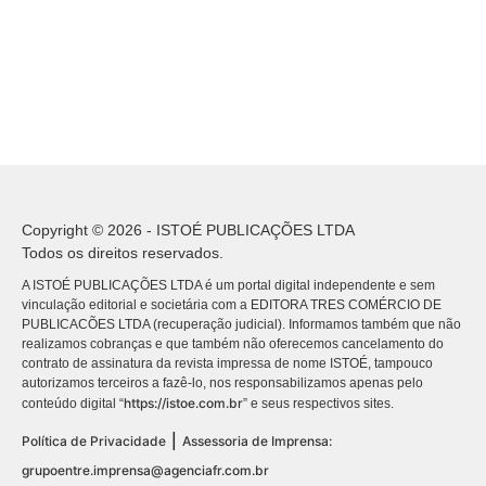
Copyright © 2026 - ISTOÉ PUBLICAÇÕES LTDA
Todos os direitos reservados.
A ISTOÉ PUBLICAÇÕES LTDA é um portal digital independente e sem
vinculação editorial e societária com a EDITORA TRES COMÉRCIO DE
PUBLICACÕES LTDA (recuperação judicial). Informamos também que não
realizamos cobranças e que também não oferecemos cancelamento do
contrato de assinatura da revista impressa de nome ISTOÉ, tampouco
autorizamos terceiros a fazê-lo, nos responsabilizamos apenas pelo
https://istoe.com.br
conteúdo digital “
” e seus respectivos sites.
|
Política de Privacidade
Assessoria de Imprensa:
grupoentre.imprensa@agenciafr.com.br