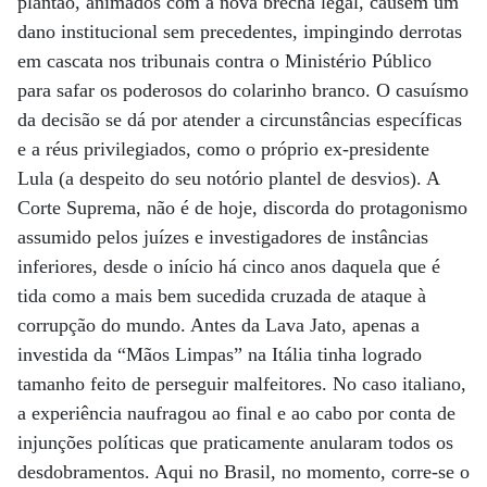
plantão, animados com a nova brecha legal, causem um
dano institucional sem precedentes, impingindo derrotas
em cascata nos tribunais contra o Ministério Público
para safar os poderosos do colarinho branco. O casuísmo
da decisão se dá por atender a circunstâncias específicas
e a réus privilegiados, como o próprio ex-presidente
Lula (a despeito do seu notório plantel de desvios). A
Corte Suprema, não é de hoje, discorda do protagonismo
assumido pelos juízes e investigadores de instâncias
inferiores, desde o início há cinco anos daquela que é
tida como a mais bem sucedida cruzada de ataque à
corrupção do mundo. Antes da Lava Jato, apenas a
investida da “Mãos Limpas” na Itália tinha logrado
tamanho feito de perseguir malfeitores. No caso italiano,
a experiência naufragou ao final e ao cabo por conta de
injunções políticas que praticamente anularam todos os
desdobramentos. Aqui no Brasil, no momento, corre-se o