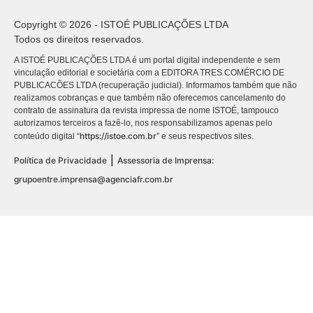
Copyright © 2026 - ISTOÉ PUBLICAÇÕES LTDA
Todos os direitos reservados.
A ISTOÉ PUBLICAÇÕES LTDA é um portal digital independente e sem
vinculação editorial e societária com a EDITORA TRES COMÉRCIO DE
PUBLICACÕES LTDA (recuperação judicial). Informamos também que não
realizamos cobranças e que também não oferecemos cancelamento do
contrato de assinatura da revista impressa de nome ISTOÉ, tampouco
autorizamos terceiros a fazê-lo, nos responsabilizamos apenas pelo
https://istoe.com.br
conteúdo digital “
” e seus respectivos sites.
|
Política de Privacidade
Assessoria de Imprensa:
grupoentre.imprensa@agenciafr.com.br