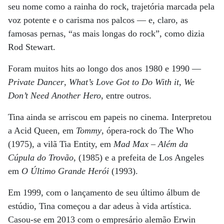
seu nome como a rainha do rock, trajetória marcada pela
voz potente e o carisma nos palcos — e, claro, as
famosas pernas, “as mais longas do rock”, como dizia
Rod Stewart.
Foram muitos hits ao longo dos anos 1980 e 1990 —
Private Dancer
,
What’s Love Got to Do With it
,
We
Don’t Need Another Hero
, entre outros.
Tina ainda se arriscou em papeis no cinema. Interpretou
a Acid Queen, em
Tommy
, ópera-rock do The Who
(1975), a vilã Tia Entity, em
Mad Max
– Além da
Cúpula do Trovão
, (1985) e a prefeita de Los Angeles
em
O Último Grande Herói
(1993).
Em 1999, com o lançamento de seu último álbum de
estúdio, Tina começou a dar adeus à vida artística.
Casou-se em 2013 com o empresário alemão Erwin