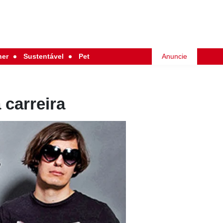
her
Sustentável
Pet
Anuncie
 carreira