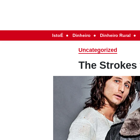
IstoÉ
Dinheiro
Dinheiro Rural
Uncategorized
The Strokes 