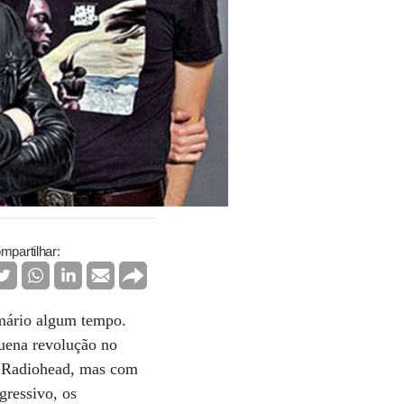
mpartilhar:
rmário algum tempo.
uena revolução no
o Radiohead, mas com
gressivo, os