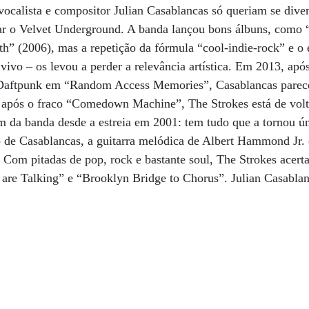
vocalista e compositor Julian Casablancas só queriam se diver
r o Velvet Underground. A banda lançou bons álbuns, como 
rth” (2006), mas a repetição da fórmula “cool-indie-rock” e 
vivo – os levou a perder a relevância artística. Em 2013, apó
Daftpunk em “Random Access Memories”, Casablancas parece
os após o fraco “Comedown Machine”, The Strokes está de vo
 da banda desde a estreia em 2001: tem tudo que a tornou ún
de Casablancas, a guitarra melódica de Albert Hammond Jr. e
i. Com pitadas de pop, rock e bastante soul, The Strokes acer
are Talking” e “Brooklyn Bridge to Chorus”. Julian Casablan