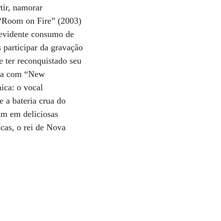
tir, namorar
“Room on Fire” (2003)
o evidente consumo de
s participar da gravação
 ter reconquistado seu
lta com “New
ica: o vocal
 a bateria crua do
tam em deliciosas
cas, o rei de Nova