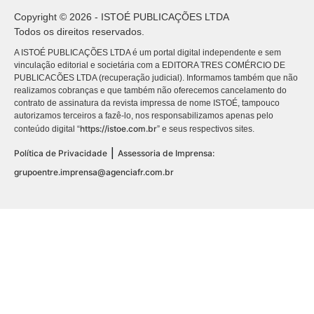
Copyright © 2026 - ISTOÉ PUBLICAÇÕES LTDA
Todos os direitos reservados.
A ISTOÉ PUBLICAÇÕES LTDA é um portal digital independente e sem
vinculação editorial e societária com a EDITORA TRES COMÉRCIO DE
PUBLICACÕES LTDA (recuperação judicial). Informamos também que não
realizamos cobranças e que também não oferecemos cancelamento do
contrato de assinatura da revista impressa de nome ISTOÉ, tampouco
autorizamos terceiros a fazê-lo, nos responsabilizamos apenas pelo
https://istoe.com.br
conteúdo digital “
” e seus respectivos sites.
|
Política de Privacidade
Assessoria de Imprensa:
grupoentre.imprensa@agenciafr.com.br