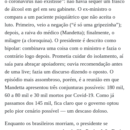
o coronavírus não existisse”: não havia sequer um frasco
de álcool em gel em seu gabinete. O ex-ministro o
compara a um paciente psiquiátrico que não aceita o
luto. Primeiro, veio a negação (“é só uma gripezinha”);
depois, a raiva do médico (Mandetta); finalmente, o
milagre (a cloroquina). O presidente é descrito como
bipolar: combinava uma coisa com o ministro e fazia o
contrário logo depois. Prometia cuidar do isolamento, aí
saía para abraçar apoiadores; ouvia recomendação antes
de uma live; fazia um discurso dizendo o oposto. O
episódio mais assombroso, porém, é a reunião em que
Mandetta apresentou três conjunturas possíveis: 180 mil,
60 a 80 mil e 30 mil mortos por Covid-19. Como já
passamos dos 145 mil, fica claro que o governo optou
pelo pior cenário possível — um descaso doloso.
Enquanto os brasileiros morriam, o presidente se