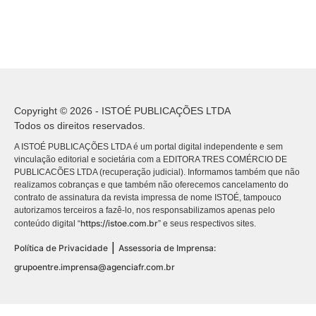
Copyright © 2026 - ISTOÉ PUBLICAÇÕES LTDA
Todos os direitos reservados.
A ISTOÉ PUBLICAÇÕES LTDA é um portal digital independente e sem
vinculação editorial e societária com a EDITORA TRES COMÉRCIO DE
PUBLICACÕES LTDA (recuperação judicial). Informamos também que não
realizamos cobranças e que também não oferecemos cancelamento do
contrato de assinatura da revista impressa de nome ISTOÉ, tampouco
autorizamos terceiros a fazê-lo, nos responsabilizamos apenas pelo
https://istoe.com.br
conteúdo digital “
” e seus respectivos sites.
|
Política de Privacidade
Assessoria de Imprensa:
grupoentre.imprensa@agenciafr.com.br