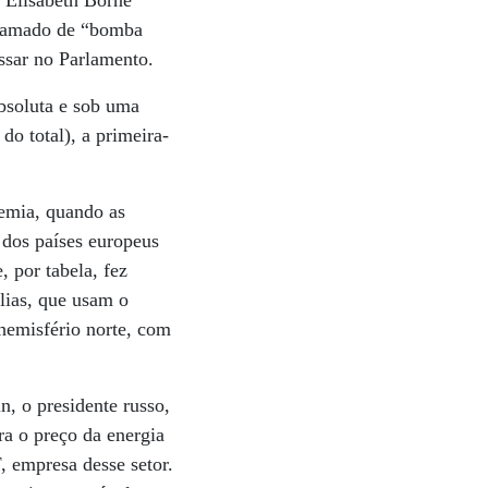
 Elisabeth Borne
 chamado de “bomba
assar no Parlamento.
absoluta e sob uma
o total), a primeira-
demia, quando as
 dos países europeus
 por tabela, fez
lias, que usam o
hemisfério norte, com
 o presidente russo,
ra o preço da energia
 empresa desse setor.