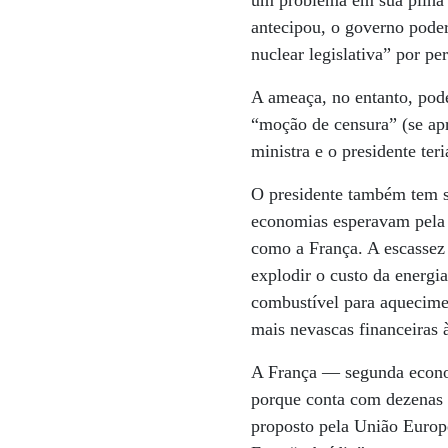
um problema em sua pilha 
antecipou, o governo poder
nuclear legislativa” por p
A ameaça, no entanto, pode
“moção de censura” (se ap
ministra e o presidente ter
O presidente também tem s
economias esperavam pela 
como a França. A escassez 
explodir o custo da energi
combustível para aquecime
mais nevascas financeiras à
A França — segunda econo
porque conta com dezenas d
proposto pela União Europ