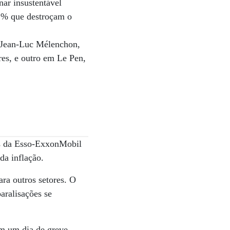
nar insustentável
,1% que destroçam o
 Jean-Luc Mélenchon,
res, e outro em Le Pen,
as da Esso-ExxonMobil
da inflação.
ara outros setores. O
aralisações se
em um dia de greve