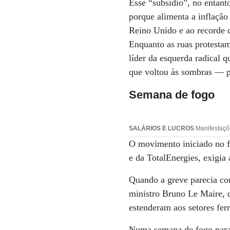
Esse “subsídio”, no entanto
porque alimenta a inflaçã
Reino Unido e ao recorde 
Enquanto as ruas protesta
líder da esquerda radical 
que voltou às sombras — p
Semana de fogo
SALÁRIOS E LUCROS
Manifestaçõe
O movimento iniciado no f
e da TotalEnergies, exigia
Quando a greve parecia con
ministro Bruno Le Maire, 
estenderam aos setores ferr
Numa semana de fogo para 