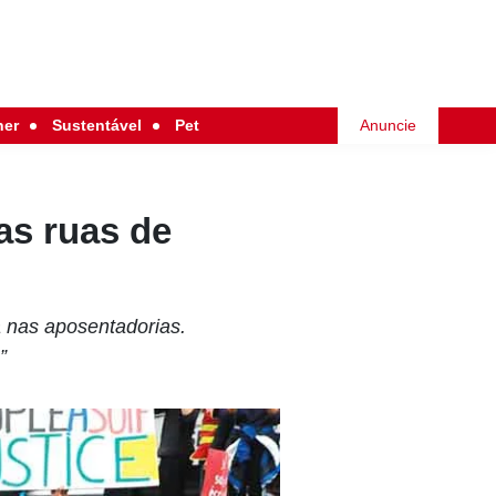
her
Sustentável
Pet
Anuncie
as ruas de
a nas aposentadorias.
”