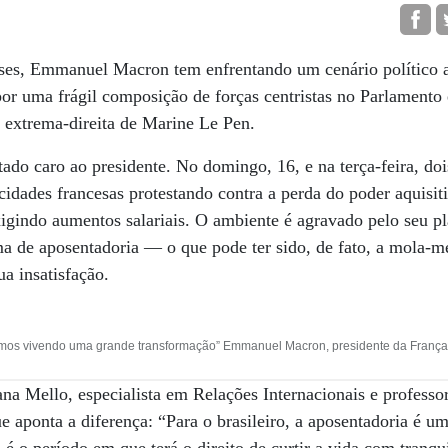
eses, Emmanuel Macron tem enfrentando um cenário político a
or uma frágil composição de forças centristas no Parlament
 extrema-direita de Marine Le Pen.
ado caro ao presidente. No domingo, 16, e na terça-feira, doi
idades francesas protestando contra a perda do poder aquisitiv
xigindo aumentos salariais. O ambiente é agravado pelo seu pl
a de aposentadoria — o que pode ter sido, de fato, a mola-m
ua insatisfação.
tamos vivendo uma grande transformação” Emmanuel Macron, presidente da França
ana Mello, especialista em Relações Internacionais e professo
 aponta a diferença: “Para o brasileiro, a aposentadoria é um