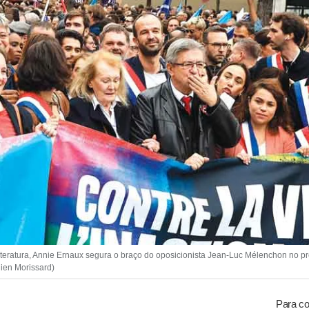
atura, Annie Ernaux segura o braço do oposicionista Jean-Luc Mélenchon no pro
lien Morissard)
Para co