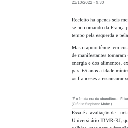
21/10/2022 - 9:30
Reeleito há apenas seis m
se no comando da França p
tempo pela esquerda e pela
Mas o apoio tênue tem cust
de manifestantes tomaram c
energia e dos alimentos, e
para 65 anos a idade mínim
os franceses a escancarar s
“É o fim da era da abundância. Es
(Crédito:Stephane Mahe )
Essa é a avaliação de Luci
Universitário IBMR-RJ, que