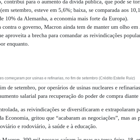
, contribui para o aumento da dívida pública, que pode se tor
o (em setembro, esteve em 5,6%; baixa, se comparada aos 10
de 10% da Alemanha, a economia mais forte da Europa).
m contra o governo, Macron ainda tem de manter um olho em
que aproveita a brecha para comandar as reivindicações popula
or enquanto.
s começaram por usinas e refinarias, no fim de setembro (Crédito:Estelle Ruiz)
im de setembro, por operários de usinas nucleares e refinari
 aumento salarial para recuperação do poder de compra diante 
trolada, as reivindicações se diversificaram e extrapolaram p
da Economia, gritou que “acabaram as negociações”, mas as p
oviário e rodoviário, à saúde e à educação.
Macron, 300 mil pessoas saíram às ruas na terça-feira, 18, 