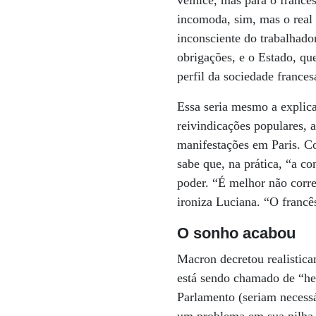
velhice, mas para o francês
incomoda, sim, mas o real 
inconsciente do trabalhado
obrigações, e o Estado, que
perfil da sociedade france
Essa seria mesmo a explica
reivindicações populares, 
manifestações em Paris. Co
sabe que, na prática, “a co
poder. “É melhor não corre
ironiza Luciana. “O francê
O sonho acabou
Macron decretou realistica
está sendo chamado de “he
Parlamento (seriam necess