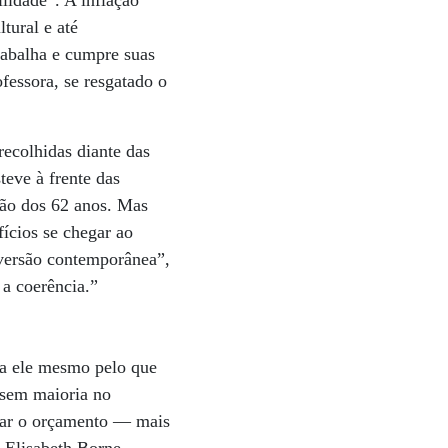
ilidade”. A inflação
tural e até
trabalha e cumpre suas
ofessora, se resgatado o
recolhidas diante das
teve à frente das
ção dos 62 anos. Mas
fícios se chegar ao
 versão contemporânea”,
 a coerência.”
sa ele mesmo pelo que
 sem maioria no
var o orçamento — mais