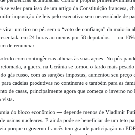
de pendências acumuladas. Como a própria primeira-ministra
á se valer para isso de um artigo da Constituição francesa,
ermitir imposição de leis pelo executivo sem necessidade de p
 virar um tiro no pé: sem o “voto de confiança” da maioria 
resentada em 24 horas ao menos por 58 deputados — ou 10% d
iam de renunciar.
ofrido com contingências alheias às suas ações. No pós-pan
retomada, a guerra na Ucrânia se tornou o fardo mais pesado
do gás russo, com as sanções impostas, aumentou seu preço e,
a para cadeias produtivas no continente e também para as famí
nto de casas, principalmente agora que começa o inverno no 
 vista.
mia do bloco econômico — depende menos de Vladimir Putin,
e usinas nucleares. E ainda pode se beneficiar de um teto pa
eia porque o governo francês tem grande participação na EDF,