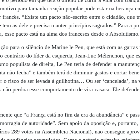
 é o período em que terá o direito de curtir a vida com tranqu
motivo para tamanha reação popular pode estar na herança cul
r francês. “Existe um pacto não-escrito entre o cidadão, que 
 tem as dele e precisa manter princípios sagrados.” Para a pr
sa, esse pacto está na alma dos franceses desde o Absolutismo.
ção para o silêncio de Marine le Pen, que está com as garras 
ao contrário do líder da esquerda, Jean-Luc Mélenchon, que es
mo populista de direita, Le Pen teria de defender a manuten
nta não fecha” e também terá de diminuir gastos e cortar bene
r o risco de ser levada à guilhotina… Ou ser ‘cancelada’, na
s não perdoa esse comportamento de vira-casaca. Ele defende
mente que “a França está no fim da era da abundância” e pas
morragia de autoridade”. Sem apoio da oposição e, portanto,
ários 289 votos na Assembleia Nacional), não consegue apro