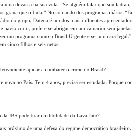
ra uma devassa na sua vida. “Se alguém falar que sou ladrão,
os grana que o Lula.” No comando dos programas diários “Br
rádio do grupo, Datena é um dos mais influentes apresentador
o e pavio curto, prefere se abrigar em um camarim sem janelas
zer um programa como o Brasil Urgente e ser um cara legal.”
m cinco filhos e seis netos.
fetivamente ajudar a combater o crime no Brasil?
te nova no País. Tem 4 anos, precisa ser estudada. Porque c
 da JBS pode tirar credibilidade da Lava Jato?
ais próximo de uma defesa do regime democrático brasileiro.