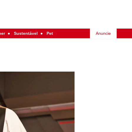
her
Sustentável
Pet
Anuncie