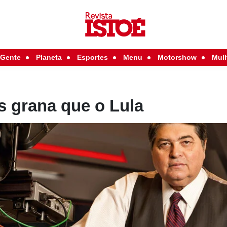
Gente
Planeta
Esportes
Menu
Motorshow
Mul
 grana que o Lula