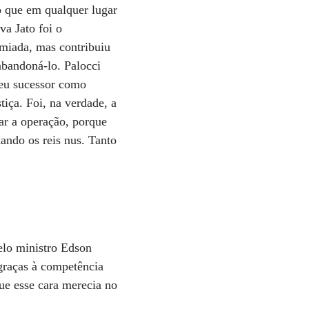
o que em qualquer lugar
a Jato foi o
emiada, mas contribuiu
abandoná-lo. Palocci
seu sucessor como
tiça. Foi, na verdade, a
ar a operação, porque
xando os reis nus. Tanto
elo ministro Edson
raças à competência
ue esse cara merecia no