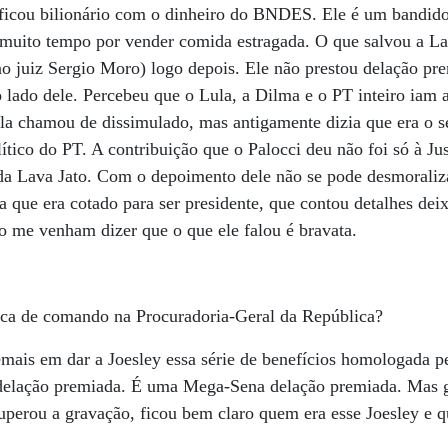
 ficou bilionário com o dinheiro do BNDES. Ele é um bandid
 muito tempo por vender comida estragada. O que salvou a Lav
(ao juiz Sergio Moro) logo depois. Ele não prestou delação pr
 o lado dele. Percebeu que o Lula, a Dilma e o PT inteiro iam 
ula chamou de dissimulado, mas antigamente dizia que era o 
ítico do PT. A contribuição que o Palocci deu não foi só à Jus
 da Lava Jato. Com o depoimento dele não se pode desmoraliz
a que era cotado para ser presidente, que contou detalhes dei
o me venham dizer que o que ele falou é bravata.
oca de comando na Procuradoria-Geral da República?
mais em dar a Joesley essa série de benefícios homologada p
delação premiada. É uma Mega-Sena delação premiada. Mas g
cuperou a gravação, ficou bem claro quem era esse Joesley e q
.