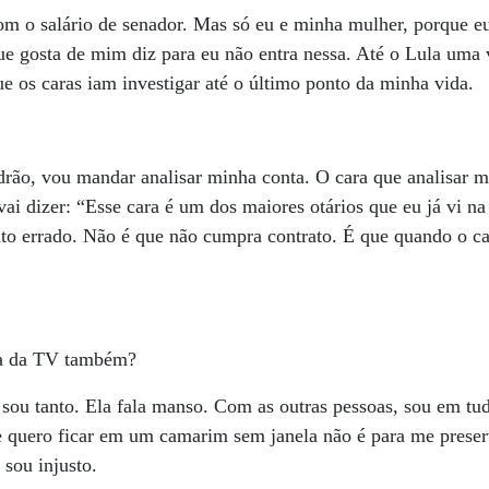
m o salário de senador. Mas só eu e minha mulher, porque eu
ue gosta de mim diz para eu não entra nessa. Até o Lula uma
ue os caras iam investigar até o último ponto da minha vida.
drão, vou mandar analisar minha conta. O cara que analisar m
 vai dizer: “Esse cara é um dos maiores otários que eu já vi n
ato errado. Não é que não cumpra contrato. É que quando o c
ra da TV também?
ou tanto. Ela fala manso. Com as outras pessoas, sou em tu
 quero ficar em um camarim sem janela não é para me preserv
 sou injusto.