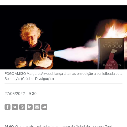
FOGO AMIGO Margaret Atwood: lança chamas em edição a ser leiloada pela
Sotheby´s (Crédito: Divulgação)
27/05/2022 - 9:30
ALVO
O olho mais azul, primeiro romance da Nobel de literatura Toni