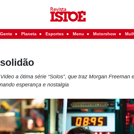
Gente
Planeta
Esportes
Menu
Motorshow
Mul
solidão
Video a ótima série “Solos”, que traz Morgan Freeman 
ternando esperança e nostalgia