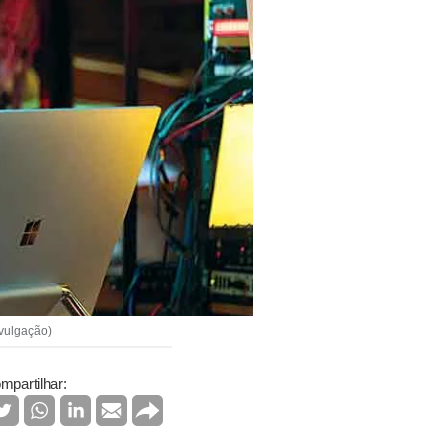
ivulgação)
mpartilhar: