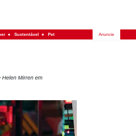
her
Sustentável
Pet
Anuncie
e Helen Mirren em