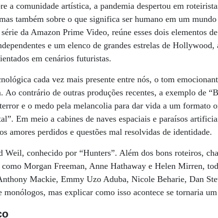
re a comunidade artística, a pandemia despertou em roteirista
ão, mas também sobre o que significa ser humano em um mundo
 série da Amazon Prime Video, reúne esses dois elementos de
ndependentes e um elenco de grandes estrelas de Hollywood, 
entados em cenários futuristas.
cnológica cada vez mais presente entre nós, o tom emocionant
. Ao contrário de outras produções recentes, a exemplo de “
terror e o medo pela melancolia para dar vida a um formato or
tal”. Em meio a cabines de naves espaciais e paraísos artifici
os amores perdidos e questões mal resolvidas de identidade.
id Weil, conhecido por “Hunters”. Além dos bons roteiros, ch
, como Morgan Freeman, Anne Hathaway e Helen Mirren, tod
Anthony Mackie, Emmy Uzo Aduba, Nicole Beharie, Dan Ste
te monólogos, mas explicar como isso acontece se tornaria um 
ço