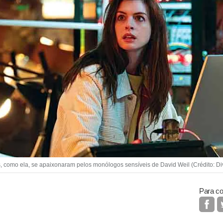
 como ela, se apaixonaram pelos monólogos sensíveis de David Weil (Crédito: D
Para co