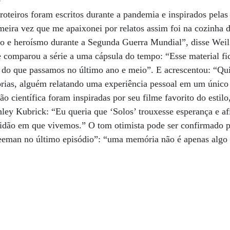
roteiros foram escritos durante a pandemia e inspirados pela
meira vez que me apaixonei por relatos assim foi na cozinha
o e heroísmo durante a Segunda Guerra Mundial”, disse Weil 
e comparou a série a uma cápsula do tempo: “Esse material fi
do que passamos no último ano e meio”. E acrescentou: “Quis
tórias, alguém relatando uma experiência pessoal em um único
ção científica foram inspiradas por seu filme favorito do esti
nley Kubrick: “Eu queria que ‘Solos’ trouxesse esperança e a
idão em que vivemos.” O tom otimista pode ser confirmado pe
eman no último episódio”: “uma memória não é apenas algo 