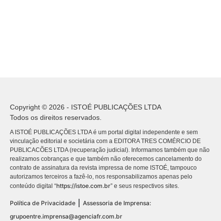
Copyright © 2026 - ISTOÉ PUBLICAÇÕES LTDA
Todos os direitos reservados.
A ISTOÉ PUBLICAÇÕES LTDA é um portal digital independente e sem
vinculação editorial e societária com a EDITORA TRES COMÉRCIO DE
PUBLICACÕES LTDA (recuperação judicial). Informamos também que não
realizamos cobranças e que também não oferecemos cancelamento do
contrato de assinatura da revista impressa de nome ISTOÉ, tampouco
autorizamos terceiros a fazê-lo, nos responsabilizamos apenas pelo
https://istoe.com.br
conteúdo digital “
” e seus respectivos sites.
|
Política de Privacidade
Assessoria de Imprensa:
grupoentre.imprensa@agenciafr.com.br