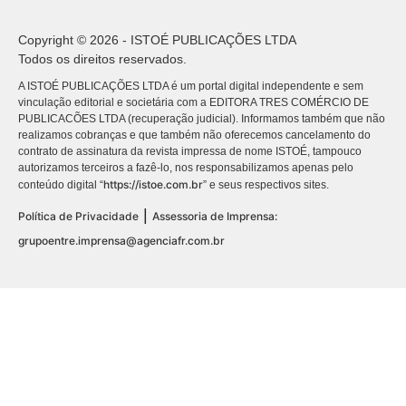
Copyright © 2026 - ISTOÉ PUBLICAÇÕES LTDA
Todos os direitos reservados.
A ISTOÉ PUBLICAÇÕES LTDA é um portal digital independente e sem
vinculação editorial e societária com a EDITORA TRES COMÉRCIO DE
PUBLICACÕES LTDA (recuperação judicial). Informamos também que não
realizamos cobranças e que também não oferecemos cancelamento do
contrato de assinatura da revista impressa de nome ISTOÉ, tampouco
autorizamos terceiros a fazê-lo, nos responsabilizamos apenas pelo
https://istoe.com.br
conteúdo digital “
” e seus respectivos sites.
|
Política de Privacidade
Assessoria de Imprensa:
grupoentre.imprensa@agenciafr.com.br