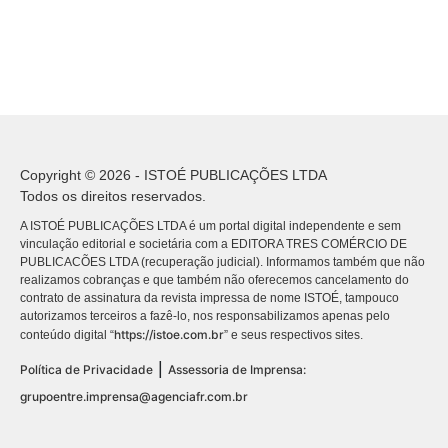
Copyright © 2026 - ISTOÉ PUBLICAÇÕES LTDA
Todos os direitos reservados.
A ISTOÉ PUBLICAÇÕES LTDA é um portal digital independente e sem
vinculação editorial e societária com a EDITORA TRES COMÉRCIO DE
PUBLICACÕES LTDA (recuperação judicial). Informamos também que não
realizamos cobranças e que também não oferecemos cancelamento do
contrato de assinatura da revista impressa de nome ISTOÉ, tampouco
autorizamos terceiros a fazê-lo, nos responsabilizamos apenas pelo
https://istoe.com.br
conteúdo digital “
” e seus respectivos sites.
|
Política de Privacidade
Assessoria de Imprensa:
grupoentre.imprensa@agenciafr.com.br