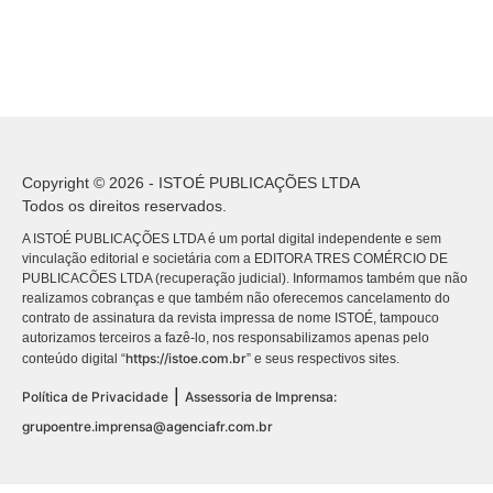
Copyright © 2026 - ISTOÉ PUBLICAÇÕES LTDA
Todos os direitos reservados.
A ISTOÉ PUBLICAÇÕES LTDA é um portal digital independente e sem
vinculação editorial e societária com a EDITORA TRES COMÉRCIO DE
PUBLICACÕES LTDA (recuperação judicial). Informamos também que não
realizamos cobranças e que também não oferecemos cancelamento do
contrato de assinatura da revista impressa de nome ISTOÉ, tampouco
autorizamos terceiros a fazê-lo, nos responsabilizamos apenas pelo
https://istoe.com.br
conteúdo digital “
” e seus respectivos sites.
|
Política de Privacidade
Assessoria de Imprensa:
grupoentre.imprensa@agenciafr.com.br