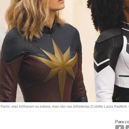
 Parris: elas brilharam na estreia, mas não nas bilheterias (Crédito:Laura Radfor
Para co