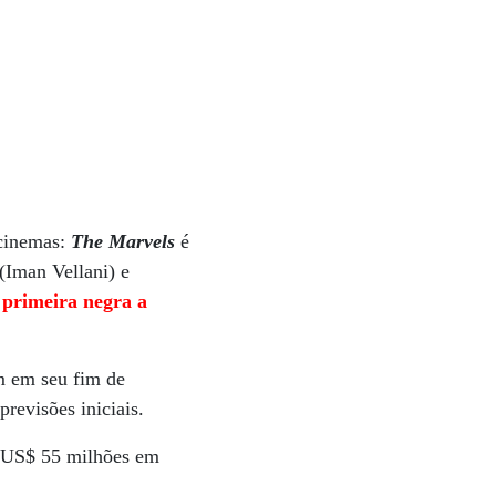
 cinemas:
The Marvels
é
(Iman Vellani) e
 primeira negra a
m em seu fim de
revisões iniciais.
u US$ 55 milhões em