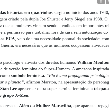
das histórias em quadrinhos
surgiu no início dos anos 1940
m criado pela dupla Joe Shuster e Jerry Siegel em 1938. O c
z que as mulheres vinham sendo atendidas em importantes rei
o e a permissão para trabalhar fora de casa sem autorização do
 nos EUA
, veio de uma necessidade pontual da sociedade: co
Guerra, era necessário que as mulheres ocupassem atividades a
 psicólogo e ativista dos direitos humanos
William Moulto
cie de versão feminina do Super-Homem. A amazona inspirada
 como
símbolo feminista
.
“Ela é uma propaganda psicológica
ar o planeta”
, afirmou Marston, na apresentação do persona
é
Stan Lee
apresentar outra super-heroína feminina: a
telepat
o grupo X-Men.
s cresceu.
Além da Mulher-Maravilha
, que apareceu repag