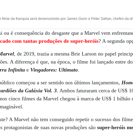
o filme da franquia será desenvolvido por James Gunn e Peter Safran, chefes da d
 si ou é consequência do desgaste que a Marvel vem enfrentan
cado com tantas produções de super-heróis
? A segunda opç
Marvel
, de 2019, trazia a mesma Brie Larson no papel princi
ões. A diferença é que, na época, o filme foi lançado entre do
ra Infinita
e
Vingadores: Ultimato
.
público começou a ser sentido nos últimos lançamentos,
Home
ardiões da Galáxia Vol. 3
. Ambos faturaram cerca de US$ 1
mos cinco filmes da Marvel chegou à marca de US$ 1 bilhão de
imaginável.
ste? A Marvel não tem conseguido repetir o sucesso dos fil
s protagonistas de suas novas produções são
super-heróis m