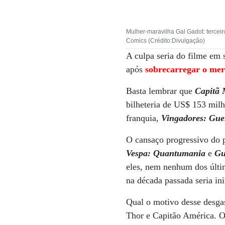
Mulher-maravilha Gal Gadot: terceir
Comics (Crédito:Divulgação)
A culpa seria do filme em
após
sobrecarregar o mer
Basta lembrar que
Capitã 
bilheteria de US$ 153 milh
franquia,
Vingadores: Guer
O cansaço progressivo do 
Vespa: Quantumania
e
Gu
eles, nem nenhum dos últi
na década passada seria in
Qual o motivo desse desga
Thor e Capitão América. O