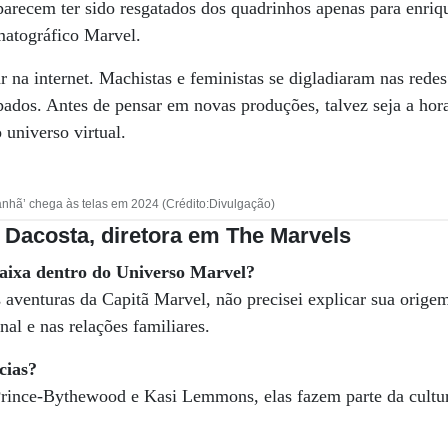
parecem ter sido resgatados dos quadrinhos apenas para enr
atográfico Marvel.
ar na internet. Machistas e feministas se digladiaram nas rede
pados. Antes de pensar em novas produções, talvez seja a hor
 universo virtual.
anhã’ chega às telas em 2024 (Crédito:Divulgação)
 Dacosta, diretora em The Marvels
caixa dentro do Universo Marvel?
aventuras da Capitã Marvel, não precisei explicar sua orige
al e nas relações familiares.
cias?
Prince-Bythewood e Kasi Lemmons, elas fazem parte da cultur