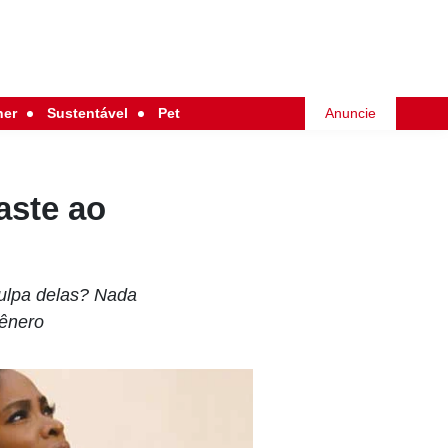
her
Sustentável
Pet
Anuncie
aste ao
Culpa delas? Nada
gênero