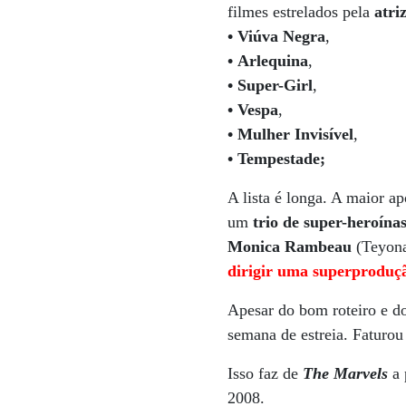
filmes estrelados pela
atri
•
Viúva Negra
,
•
Arlequina
,
•
Super-Girl
,
•
Vespa
,
•
Mulher Invisível
,
•
Tempestade;
A lista é longa. A maior a
um
trio de super-heroína
Monica Rambeau
(Teyona
dirigir uma superproduç
Apesar do bom roteiro e d
semana de estreia. Faturo
Isso faz de
The Marvels
a 
2008.