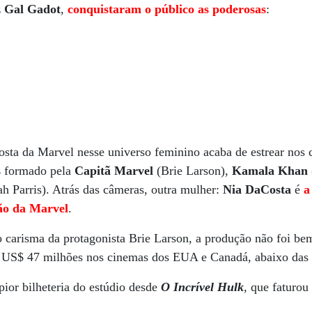
z Gal Gadot
,
conquistaram o público as poderosas
:
posta da Marvel nesse universo feminino acaba de estrear nos
s
formado pela
Capitã Marvel
(Brie Larson),
Kamala Khan
h Parris). Atrás das câmeras, outra mulher:
Nia DaCosta
é
a
ão da Marvel
.
o carisma da protagonista Brie Larson, a produção não foi be
u US$ 47 milhões nos cinemas dos EUA e Canadá, abaixo das p
pior bilheteria do estúdio desde
O Incrível Hulk
, que faturo